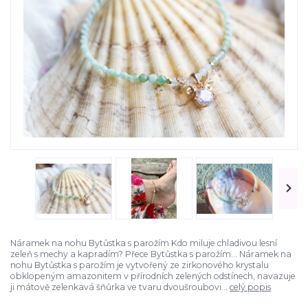
Náramek na nohu Bytůstka s parožím Kdo miluje chladivou lesní
zeleň s mechy a kapradím? Přece Bytůstka s parožím... Náramek na
nohu Bytůstka s parožím je vytvořený ze zirkonového krystalu
obklopeným amazonitem v přírodních zelených odstínech, navazuje
ji mátově zelenkavá šňůrka ve tvaru dvoušroubovi...
celý popis