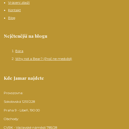
Vrácení zboží
Kontakt
Blog
Nejčtenější na blogu
Bára
Why not a Bear? (Proč ne medvěd)
Kde Jamar najdete
Provozovna:
Sokolovská 1251/228
Praha 9 - Libeň, 190 00
Obchody:
CVRK - Václavské náměstí 785/28