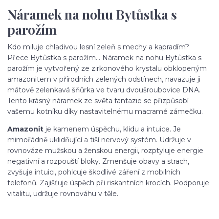
Náramek na nohu Bytůstka s
parožím
Kdo miluje chladivou lesní zeleň s mechy a kapradím?
Přece Bytůstka s parožím... Náramek na nohu Bytůstka s
parožím je vytvořený ze zirkonového krystalu obklopeným
amazonitem v přírodních zelených odstínech, navazuje ji
mátově zelenkavá šňůrka ve tvaru dvoušroubovice DNA.
Tento krásný náramek ze světa fantazie se přizpůsobí
vašemu kotníku díky nastavitelnému macramé zámečku.
Amazonit
je kamenem úspěchu, klidu a intuice. Je
mimořádně uklidňující a tiší nervový systém. Udržuje v
rovnováze mužskou a ženskou energii, rozptyluje energie
negativní a rozpouští bloky. Zmenšuje obavy a strach,
zvyšuje intuici, pohlcuje škodlivé záření z mobilních
telefonů. Zajišťuje úspěch při riskantních krocích. Podporuje
vitalitu, udržuje rovnováhu v těle.