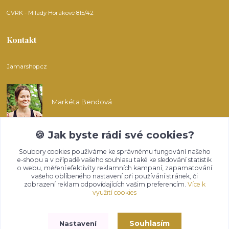
CVRK - Milady Horákové 815/42
Kontakt
Jamarshop.cz
Markéta Bendová
🍪 Jak byste rádi své cookies?
info@jamarshop.cz
Soubory cookies používáme ke správnému fungování našeho
e-shopu a v případě vašeho souhlasu také ke sledování statistik
o webu, měření efektivity reklamních kampaní, zapamatování
vašeho oblíbeného nastavení při používání stránek, či
zobrazení reklam odpovídajících vašim preferencím.
Více k
využití cookies
Upravit sběr cookies.
Souhlasím
Nastavení