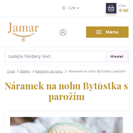
0
ks
CZK
0 Kč
Menu
Hledat
Úvod
Šperky
Náramky na nohu
Náramek na nohu Bytůstka s parožím
Náramek na nohu Bytůstka s
parožím