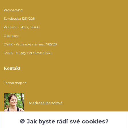
Provozovna:
Sokolovská 1251/228
Praha 9 - Libeň, 190 00
Obchody:
CVRK - Václavské náměstí 785/28
CVRK - Milady Horákové 815/42
Kontakt
Jamarshop.cz
Markéta Bendová
🍪 Jak byste rádi své cookies?
info@jamarshop.cz