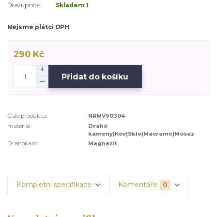
Dostupnost
Skladem 1
Nejsme plátci DPH
290 Kč
Přidat do košíku
Číslo produktu:
NRMVV0304
materiál:
Drahé
kameny|Kov|Sklo|Macramé|Mosaz
Drahokam:
Magnezit
Kompletní specifikace
Komentáře
0