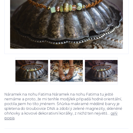
Náramek na nohu Fatima Náramek na nohu Fatima tu ještě
nemáme a proto, že mi tenhle modýlek připadá hodně orientální,
poctila jsem ho títo jménem. Šňůrka makramé měděné barvy je
spletena do šroubovice DNA a zdobí ji zelené magnezity, skleněné
ohňovky a kovové dekorativní korálky, z nichž ten největš...
celý
popis