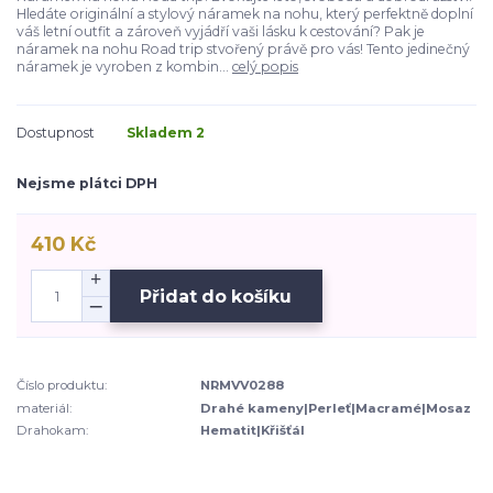
Hledáte originální a stylový náramek na nohu, který perfektně doplní
váš letní outfit a zároveň vyjádří vaši lásku k cestování? Pak je
náramek na nohu Road trip stvořený právě pro vás! Tento jedinečný
náramek je vyroben z kombin...
celý popis
Dostupnost
Skladem 2
Nejsme plátci DPH
410 Kč
Přidat do košíku
Číslo produktu:
NRMVV0288
materiál:
Drahé kameny|Perleť|Macramé|Mosaz
Drahokam:
Hematit|Křišťál