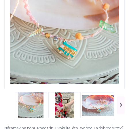
Náramek na nohu Road trip: Evokujte léto, svobodu a dobrodružství!