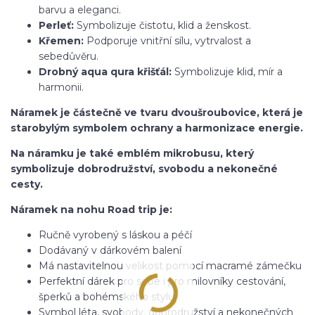
barvu a eleganci.
Perleť:
Symbolizuje čistotu, klid a ženskost.
Křemen:
Podporuje vnitřní sílu, vytrvalost a
sebedůvěru.
Drobný aqua qura křišťál:
Symbolizuje klid, mír a
harmonii.
Náramek je částečně ve tvaru dvoušroubovice, která je
starobylým symbolem ochrany a harmonizace energie.
Na náramku je také emblém mikrobusu, který
symbolizuje dobrodružství, svobodu a nekonečné
cesty.
Náramek na nohu Road trip je:
Ručně vyrobený s láskou a péčí
Dodávaný v dárkovém balení
Má nastavitelnou velikost pomocí macramé zámečku
Perfektní dárek pro sebe i pro milovníky cestování,
šperků a bohémského stylu
Symbol léta, svobody, dobrodružství a nekonečných