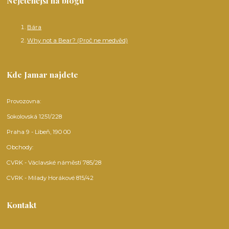
Nejčtenější na blogu
Bára
Why not a Bear? (Proč ne medvěd)
Kde Jamar najdete
Provozovna:
Sokolovská 1251/228
Praha 9 - Libeň, 190 00
Obchody:
CVRK - Václavské náměstí 785/28
CVRK - Milady Horákové 815/42
Kontakt