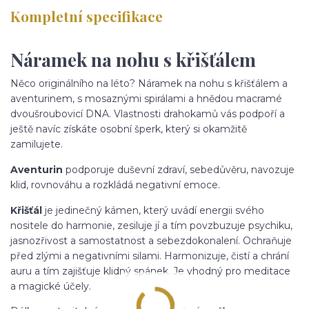
Kompletní specifikace
Náramek na nohu s křišťálem
Něco originálního na léto? Náramek na nohu s křišťálem a
aventurinem, s mosaznými spirálami a hnědou macramé
dvoušroubovicí DNA. Vlastnosti drahokamů vás podpoří a
ještě navíc získáte osobní šperk, který si okamžitě
zamilujete.
Aventurin
podporuje duševní zdraví, sebedůvěru, navozuje
klid, rovnováhu a rozkládá negativní emoce.
Křišťál
je jedinečný kámen, který uvádí energii svého
nositele do harmonie, zesiluje jí a tím povzbuzuje psychiku,
jasnozřivost a samostatnost a sebezdokonalení. Ochraňuje
před zlými a negativními silami. Harmonizuje, čistí a chrání
auru a tím zajišťuje klidný spánek. Je vhodný pro meditace
a magické účely.