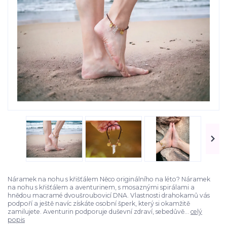
Náramek na nohu s křišťálem Něco originálního na léto? Náramek
na nohu s křišťálem a aventurinem, s mosaznými spirálami a
hnědou macramé dvoušroubovicí DNA. Vlastnosti drahokamů vás
podpoří a ještě navíc získáte osobní šperk, který si okamžitě
zamilujete. Aventurin podporuje duševní zdraví, sebedůvě...
celý
popis