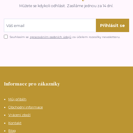
Můžete se kdykoli odhlásit. Zasíláme jednou za 14 dní.
Přihlásit se
Souhlasím se
zpracováním osobních údajů
za účelem rozesílky newsletteru.
Informace pro zákazníky
Můj příběh
Obchodní informace
Vrácení zboží
Kontakt
Blog