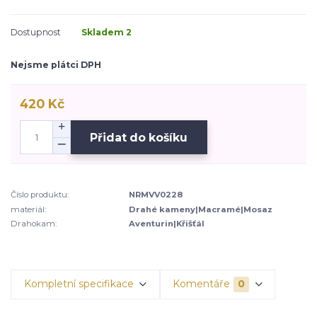
Dostupnost
Skladem 2
Nejsme plátci DPH
420 Kč
Přidat do košíku
Číslo produktu:
NRMVV0228
materiál:
Drahé kameny|Macramé|Mosaz
Drahokam:
Aventurin|Křišťál
Kompletní specifikace
Komentáře
0