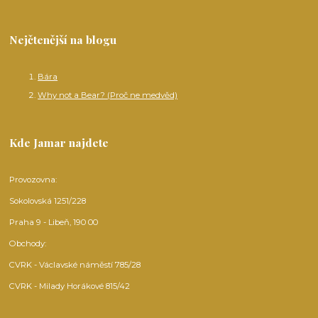
Nejčtenější na blogu
Bára
Why not a Bear? (Proč ne medvěd)
Kde Jamar najdete
Provozovna:
Sokolovská 1251/228
Praha 9 - Libeň, 190 00
Obchody:
CVRK - Václavské náměstí 785/28
CVRK - Milady Horákové 815/42