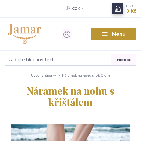
0
ks
CZK
0 Kč
Menu
Hledat
Úvod
Šperky
Náramek na nohu s křišťálem
Náramek na nohu s
křišťálem