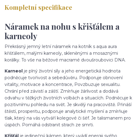
Kompletní specifikace
Náramek na nohu s křišťálem a
karneoly
Překrásný jemný letní náramek na kotník s aqua aura
křišťálem, malými karneoly, skleněnými a mosaznými
korálky. To vše na béžové macramé dvoušroubovici DNA.
Karneol
je plný životní síly a jeho energetická hodnota
podněcuje tvořivost a sebedůvěru. Podporuje obnovení
vitality, motivace a koncentrace, Povzbuzuje sexualitu.
Chrání před závistí a záští. Zmírňuje žárlivost a dodává
odvahu v těžkých životních volbách a situacích. Podněcuje k
pozitivnímu pohledu na svět. Je skvělý na pracoviště. Přináší
štěstí, prosperitu, podporuje analytické myšlení a zmírňuje
tlak, který na vás vytváří kolegové či šéf. Je talismanem pro
úspěch. Pomáhá odstranit strach ze smrti.
Křišťál
je jedinečný kámen, který uvádí energii svého