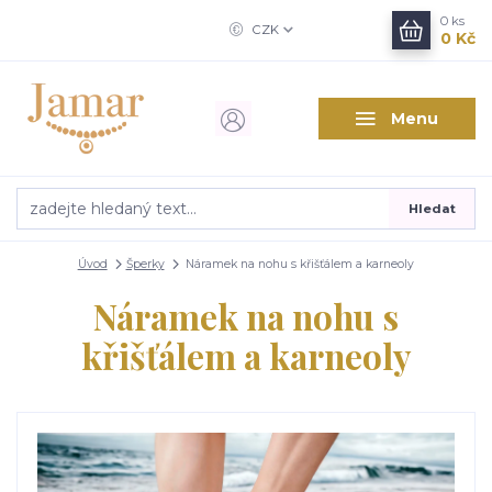
0
ks
CZK
0 Kč
Menu
Hledat
Úvod
Šperky
Náramek na nohu s křišťálem a karneoly
Náramek na nohu s
křišťálem a karneoly