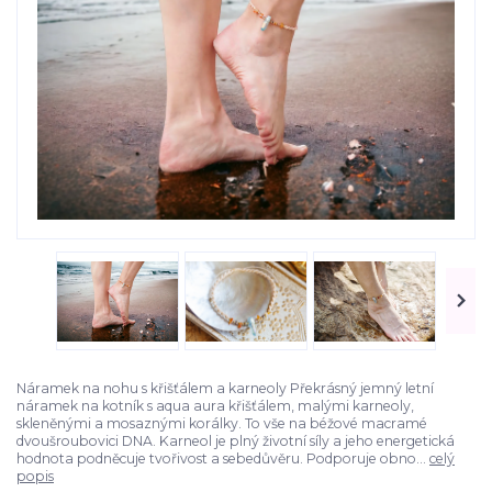
Náramek na nohu s křišťálem a karneoly Překrásný jemný letní
náramek na kotník s aqua aura křišťálem, malými karneoly,
skleněnými a mosaznými korálky. To vše na béžové macramé
dvoušroubovici DNA. Karneol je plný životní síly a jeho energetická
hodnota podněcuje tvořivost a sebedůvěru. Podporuje obno...
celý
popis