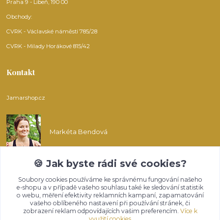
Praha 9 - Libeň, 190 00
Obchody:
CVRK - Václavské náměstí 785/28
CVRK - Milady Horákové 815/42
Kontakt
Jamarshop.cz
Markéta Bendová
🍪 Jak byste rádi své cookies?
info@jamarshop.cz
Soubory cookies používáme ke správnému fungování našeho
e-shopu a v případě vašeho souhlasu také ke sledování statistik
o webu, měření efektivity reklamních kampaní, zapamatování
vašeho oblíbeného nastavení při používání stránek, či
zobrazení reklam odpovídajících vašim preferencím.
Více k
využití cookies