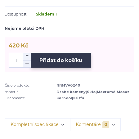
Dostupnost
Skladem 1
Nejsme plátci DPH
420 Kč
Přidat do košíku
Číslo produktu:
NRMVV0240
materiál:
Drahé kameny|Sklo|Macramé|Mosaz
Drahokam:
Karneol|Křišťál
Kompletní specifikace
Komentáře
0