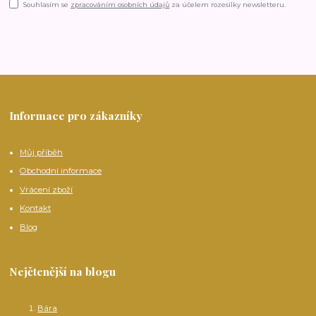
Souhlasím se
zpracováním osobních údajů
za účelem rozesílky newsletteru.
Informace pro zákazníky
Můj příběh
Obchodní informace
Vrácení zboží
Kontakt
Blog
Nejčtenější na blogu
Bára