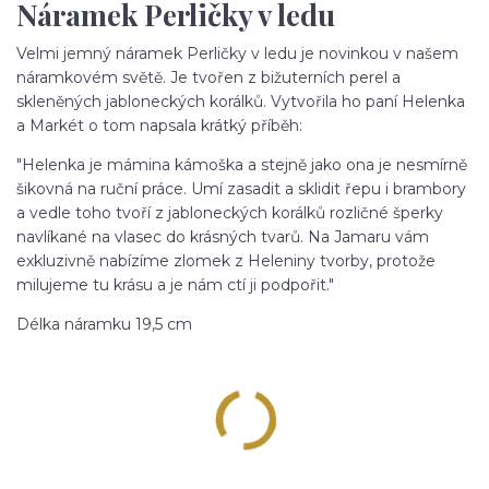
Náramek Perličky v ledu
Velmi jemný náramek Perličky v ledu je novinkou v našem
náramkovém světě. Je tvořen z bižuterních perel a
skleněných jabloneckých korálků. Vytvořila ho paní Helenka
a Markét o tom napsala krátký příběh:
"Helenka je mámina kámoška a stejně jako ona je nesmírně
šikovná na ruční práce. Umí zasadit a sklidit řepu i brambory
a vedle toho tvoří z jabloneckých korálků rozličné šperky
navlíkané na vlasec do krásných tvarů. Na Jamaru vám
exkluzivně nabízíme zlomek z Heleniny tvorby, protože
milujeme tu krásu a je nám ctí ji podpořit."
Délka náramku 19,5 cm