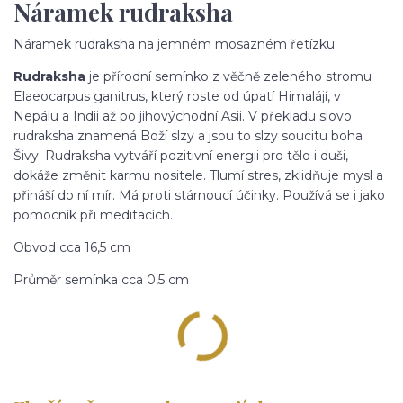
Náramek rudraksha
Náramek rudraksha na jemném mosazném řetízku.
Rudraksha
je přírodní semínko z věčně zeleného stromu
Elaeocarpus ganitrus, který roste od úpatí Himalájí, v
Nepálu a Indii až po jihovýchodní Asii. V překladu slovo
rudraksha znamená Boží slzy a jsou to slzy soucitu boha
Šivy. Rudraksha vytváří pozitivní energii pro tělo i duši,
dokáže změnit karmu nositele. Tlumí stres, zklidňuje mysl a
přináší do ní mír. Má proti stárnoucí účinky. Používá se i jako
pomocník při meditacích.
Obvod cca 16,5 cm
Průměr semínka cca 0,5 cm