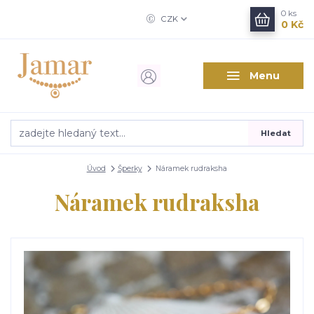
0
ks
CZK
0 Kč
Menu
Hledat
Úvod
Šperky
Náramek rudraksha
Náramek rudraksha