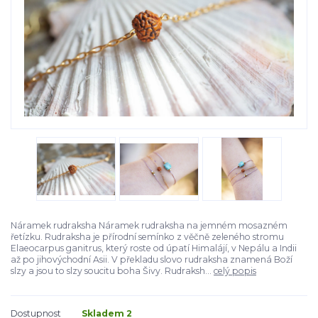
Náramek rudraksha Náramek rudraksha na jemném mosazném
řetízku. Rudraksha je přírodní semínko z věčně zeleného stromu
Elaeocarpus ganitrus, který roste od úpatí Himalájí, v Nepálu a Indii
až po jihovýchodní Asii. V překladu slovo rudraksha znamená Boží
slzy a jsou to slzy soucitu boha Šivy. Rudraksh...
celý popis
Dostupnost
Skladem 2