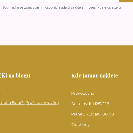
Souhlasím se
zpracováním osobních údajů
za účelem rozesílky newsletteru.
jší na blogu
Kde Jamar najdete
a
Provozovna:
 not a Bear? (Proč ne medvěd)
Sokolovská 1251/228
Praha 9 - Libeň, 190 00
Obchody: