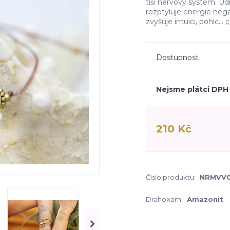
tiší nervový systém. U
rozptyluje energie nega
zvyšuje intuici, pohlc...
c
Dostupnost
Nejsme plátci DPH
210 Kč
Číslo produktu:
NRMVV0
Drahokam:
Amazonit