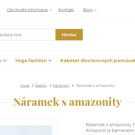
Obchodní informace
Kontakt
Blog
Hledat
y
Jóga fashion
Kabinet divotvorných pomůce
Úvod
Šperky
Náramky
Náramek s amazonity
Náramek s amazonity
Náramek s amazonity F
Amazonit je kamenem ús