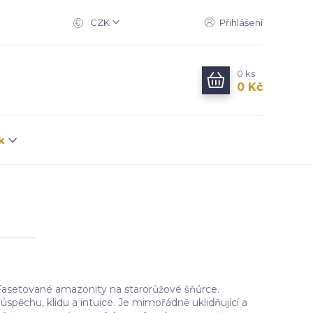
CZK
Přihlášení
0
ks
0 Kč
k
asetované amazonity na starorůžové šňůrce.
pěchu, klidu a intuice. Je mimořádně uklidňující a