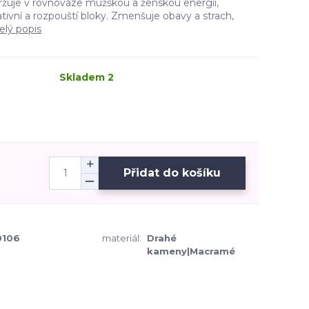
držuje v rovnováze mužskou a ženskou energii,
tivní a rozpouští bloky. Zmenšuje obavy a strach,
elý popis
Skladem 2
Přidat do košíku
106
materiál:
Drahé
kameny|Macramé