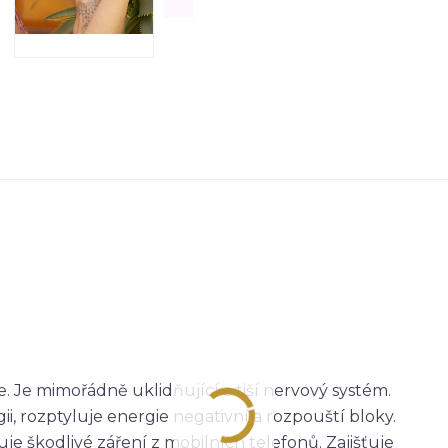
. Je mimořádně uklidňující a tiší nervový systém.
, rozptyluje energie negativní a rozpouští bloky.
uje škodlivé záření z mobilních telefonů. Zajišťuje