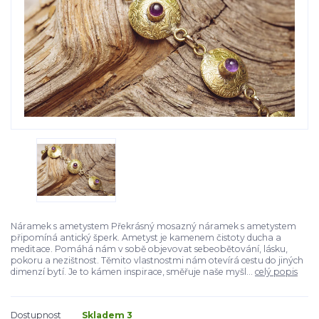
Náramek s ametystem Překrásný mosazný náramek s ametystem
připomíná antický šperk. Ametyst je kamenem čistoty ducha a
meditace. Pomáhá nám v sobě objevovat sebeobětování, lásku,
pokoru a nezištnost. Těmito vlastnostmi nám otevírá cestu do jiných
dimenzí bytí. Je to kámen inspirace, směřuje naše myšl...
celý popis
Dostupnost
Skladem 3