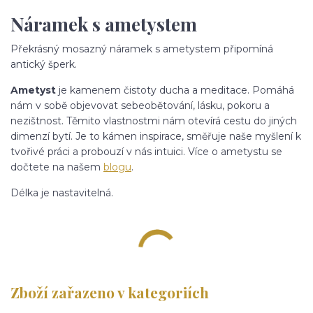
Náramek s ametystem
Překrásný mosazný náramek s ametystem připomíná
antický šperk.
Ametyst
je kamenem čistoty ducha a meditace. Pomáhá
nám v sobě objevovat sebeobětování, lásku, pokoru a
nezištnost. Těmito vlastnostmi nám otevírá cestu do jiných
dimenzí bytí. Je to kámen inspirace, směřuje naše myšlení k
tvořivé práci a probouzí v nás intuici. Více o ametystu se
dočtete na našem
blogu
.
Délka je nastavitelná.
Zboží zařazeno v kategoriích