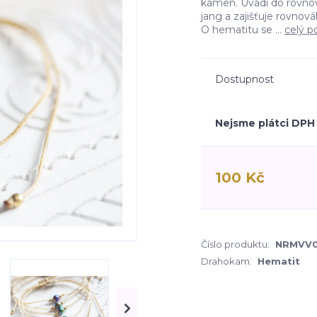
kámen. Uvádí do rovnov
jang a zajišťuje rovnov
O hematitu se ...
celý p
Dostupnost
Nejsme plátci DPH
100 Kč
Číslo produktu:
NRMVV
Drahokam:
Hematit