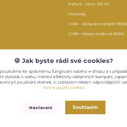
Praha 9 - Libeň, 190 00
Obchody:
CVRK - Václavské náměstí 785/2
CVRK - Milady Horákové 815/42
🍪 Jak byste rádi své cookies?
 používáme ke správnému fungování našeho e-shopu a v případě
ní statistik o webu, měření efektivity reklamních kampaní, zap
vení při používání stránek, či zobrazení reklam odpovídajících v
Upravit sběr cookies.
Více k využití cookies
Souhlasím
Nastavení
Vytvořeno na
Eshop-rychle.cz