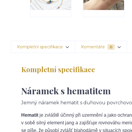
Kompletní specifikace
Komentáře
0
Kompletní specifikace
Náramek s hematitem
Jemný náramek hematit s duhovou povrchovo
Hematit
je zvláště účinný při uzemnění a jako ochra
v sobě silný element jang a zajišťuje rovnováhu meri
se píše, že působí zvlášť blahodárně v situacích spo