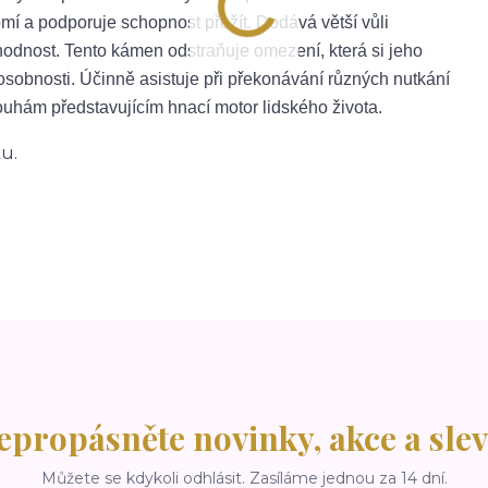
 a podporuje schopnost přežít. Dodává větší vůli
yhodnost. Tento kámen odstraňuje omezení, která si jeho
 osobnosti. Účinně asistuje při překonávání různých nutkání
uhám představujícím hnací motor lidského života.
u.
epropásněte novinky, akce a slev
Můžete se kdykoli odhlásit. Zasíláme jednou za 14 dní.