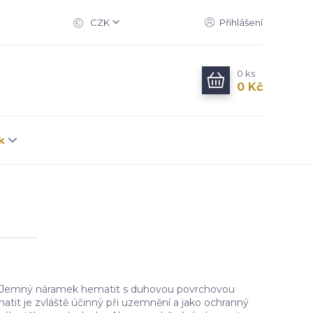
CZK
Přihlášení
0
ks
0 Kč
k
Jemný náramek hematit s duhovou povrchovou
tit je zvláště účinný při uzemnění a jako ochranný