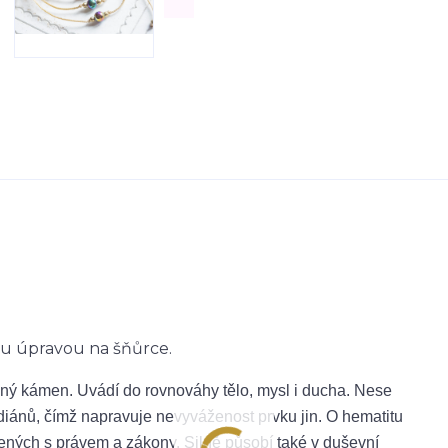
u úpravou na šňůrce.
nný kámen. Uvádí do rovnováhy tělo, mysl i ducha. Nese
diánů, čímž napravuje nevyváženost prvku jin. O hematitu
jených s právem a zákony. Silně působí také v duševní