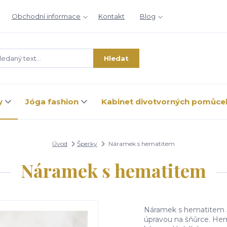
Obchodní informace
Kontakt
Blog
Hledat
y
Jóga fashion
Kabinet divotvorných pomůce
Úvod
Šperky
Náramek s hematitem
Náramek s hematitem
Náramek s hematitem 
úpravou na šňůrce. Hema