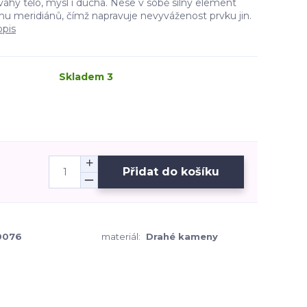
áhy tělo, mysl i ducha. Nese v sobě silný element
áhu meridiánů, čímž napravuje nevyváženost prvku jin.
opis
Skladem 3
Přidat do košíku
0076
materiál:
Drahé kameny