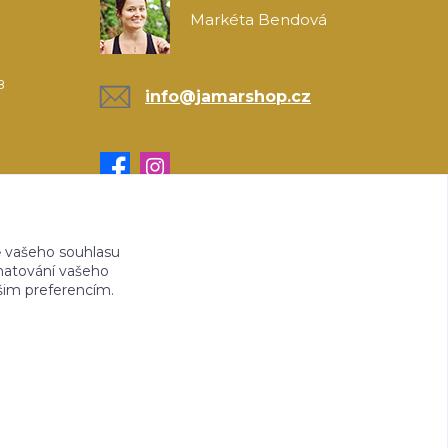
Markéta Bendová
8
info@jamarshop.cz
 vašeho souhlasu
amatování vašeho
ašim preferencím.