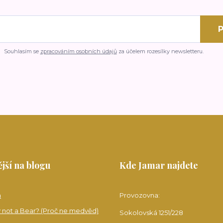
P
Souhlasím se
zpracováním osobních údajů
za účelem rozesílky newsletteru.
jší na blogu
Kde Jamar najdete
a
Provozovna:
 not a Bear? (Proč ne medvěd)
Sokolovská 1251/228