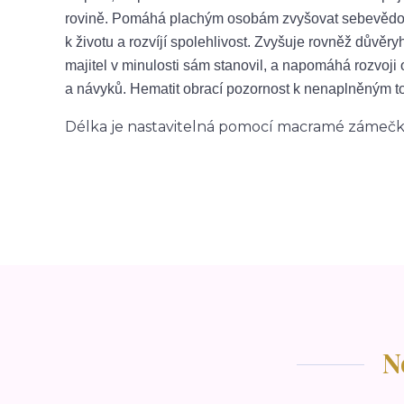
rovině. Pomáhá plachým osobám zvyšovat sebevědomí
k životu a rozvíjí spolehlivost. Zvyšuje rovněž důvěr
majitel v minulosti sám stanovil, a napomáhá rozvoji
a návyků. Hematit obrací pozornost k nenaplněným to
Délka je nastavitelná pomocí macramé zámečk
N