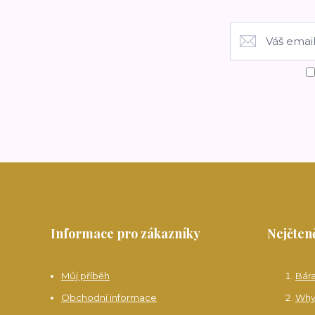
Informace pro zákazníky
Nejčteně
Můj příběh
Bár
Obchodní informace
Why