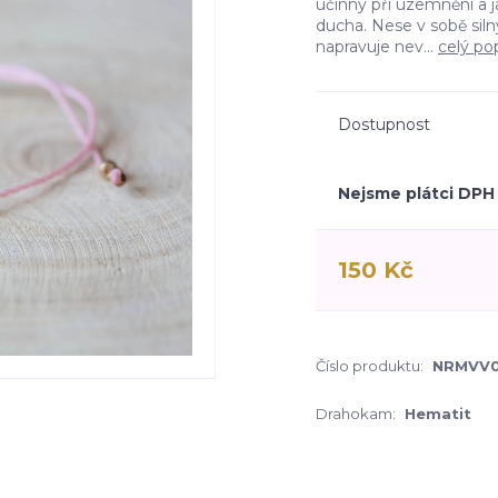
účinný při uzemnění a 
ducha. Nese v sobě siln
napravuje nev...
celý po
Dostupnost
Nejsme plátci DPH
150 Kč
Číslo produktu:
NRMVV0
Drahokam:
Hematit