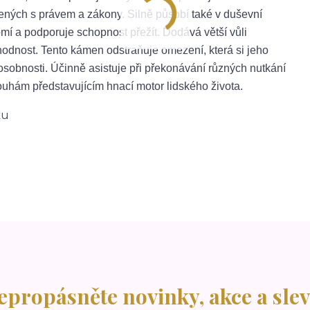
jených s právem a zákony. Silně působí také v duševní
 a podporuje schopnost přežít. Dodává větší vůli
yhodnost. Tento kámen odstraňuje omezení, která si jeho
 osobnosti. Účinně asistuje při překonávání různých nutkání
uhám představujícím hnací motor lidského života.
ku
epropásněte novinky, akce a slev