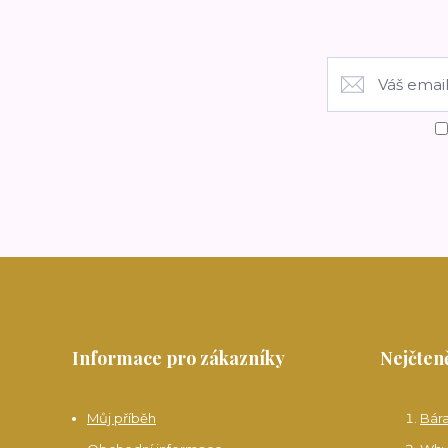
Informace pro zákazníky
Nejčteně
Můj příběh
Bár