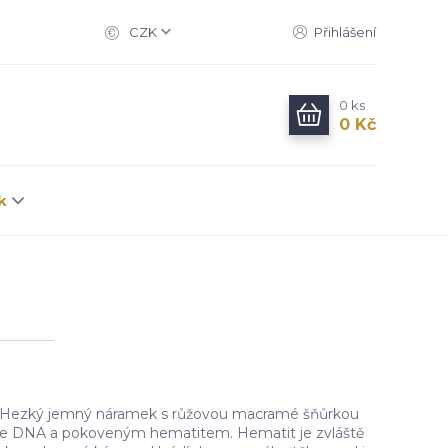
CZK
Přihlášení
0
ks
0 Kč
k
Hezký jemný náramek s růžovou macramé šňůrkou
ce DNA a pokoveným hematitem. Hematit je zvláště