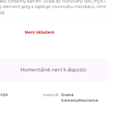
jako ochranný kámen. Uvádí do rovnováhy tělo, mysl i
ý element jang a zajišťuje rovnováhu meridiánů, čímž
pis
Není skladem
Momentálně není k dispozici
129
materiál:
Drahé
kameny|Macramé