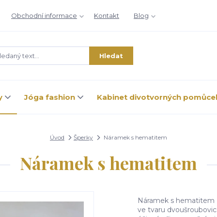
Obchodní informace
Kontakt
Blog
Hledat
y
Jóga fashion
Kabinet divotvorných pomůce
Úvod
Šperky
Náramek s hematitem
Náramek s hematitem
Náramek s hematitem 
ve tvaru dvoušroubovi