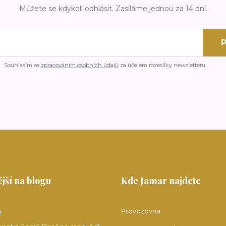
Můžete se kdykoli odhlásit. Zasíláme jednou za 14 dní.
P
Souhlasím se
zpracováním osobních údajů
za účelem rozesílky newsletteru.
jší na blogu
Kde Jamar najdete
a
Provozovna: