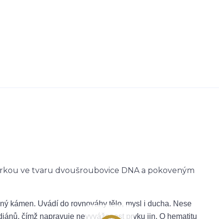
rkou ve tvaru dvoušroubovice DNA a pokoveným
nný kámen. Uvádí do rovnováhy tělo, mysl i ducha. Nese
diánů, čímž napravuje nevyváženost prvku jin. O hematitu