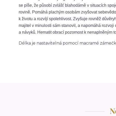
se píše, že působí zvlášť blahodárně v situacích spo
rovině. Pomáhá plachým osobám zvyšovat sebevědomí
k životu a rozvíjí spolehlivost. Zvyšuje rovněž důvěr
majitel v minulosti sám stanovil, a napomáhá rozvoji
a návyků. Hematit obrací pozornost k nenaplněným to
Délka je nastavitelná pomocí macramé zámeč
N