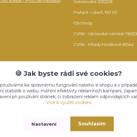
 not a Bear? (Proč ne medvěd)
Sokolovská 1251/228
Praha 9 - Libeň, 190 00
Obchody:
CVRK - Václavské náměstí 785/2
CVRK - Milady Horákové 815/42
🍪 Jak byste rádi své cookies?
 používáme ke správnému fungování našeho e-shopu a v případě
ní statistik o webu, měření efektivity reklamních kampaní, zap
vení při používání stránek, či zobrazení reklam odpovídajících v
Upravit sběr cookies.
Více k využití cookies
Souhlasím
Nastavení
Vytvořeno na
Eshop-rychle.cz