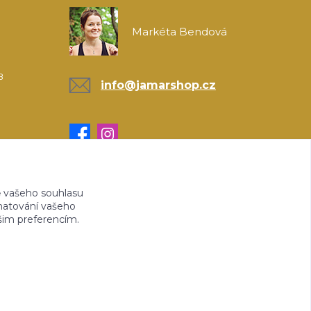
Markéta Bendová
8
info@jamarshop.cz
 vašeho souhlasu
amatování vašeho
ašim preferencím.