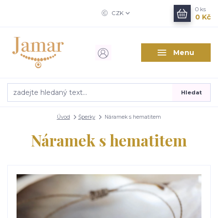
0
ks
CZK
0 Kč
Menu
Hledat
Úvod
Šperky
Náramek s hematitem
Náramek s hematitem