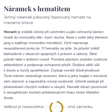
Náramek s hematitem
Jemný náramek pokovený fasetovaný hematit na
macramé šňůrce.
Hematit
je zvláště účinný při uzemnění a jako ochranný kámen.
Uvádí do rovnováhy tělo, mysl i ducha. Nese v sobě silný element
jang a zajišťuje rovnováhu meridiánů, čímž napravuje
nevyváženost prvku jin. O hematitu se píše, že působí zvlášť
blahodárně v situacích spojených s právem a zákony. Silně
působí také v duševní rovině. Pomáhá plachým osobám zvyšovat
sebevědomí a podporuje schopnost přežít. Dodává větší vůli
k životu a rozvíjí spolehlivost. Zvyšuje rovněž důvěryhodnost.
Tento kámen odstraňuje omezení, která si jeho majitel v minulosti
sám stanovil, a napomáhá rozvoji osobnosti. Účinně asistuje při
překonávání různých nutkání a návyků. Hematit obrací pozornost
k nenaplněným touhám představujícím hnací motor lidského
života.
Velikost je nastavitelná pomocí macramé zámečku.