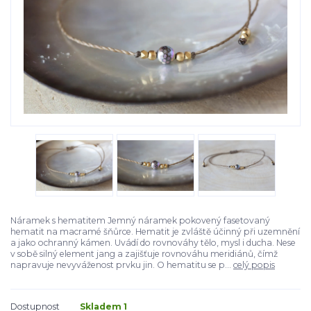
Náramek s hematitem Jemný náramek pokovený fasetovaný
hematit na macramé šňůrce. Hematit je zvláště účinný při uzemnění
a jako ochranný kámen. Uvádí do rovnováhy tělo, mysl i ducha. Nese
v sobě silný element jang a zajišťuje rovnováhu meridiánů, čímž
napravuje nevyváženost prvku jin. O hematitu se p...
celý popis
Dostupnost
Skladem 1