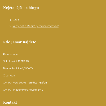
Nejčtenější na blogu
Bára
Why not a Bear? (Proč ne medvěd)
Kde Jamar najdete
Provozovna:
Sokolovská 1251/228
Praha 9 - Libeň, 190 00
Obchody:
CVRK - Václavské náměstí 785/28
CVRK - Milady Horákové 815/42
Kontakt