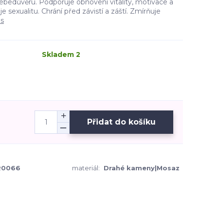
ebedůvěru. Podporuje obnovení vitality, motivace a
 sexualitu. Chrání před závistí a záští. Zmírňuje
is
Skladem 2
Přidat do košíku
R0066
materiál:
Drahé kameny|Mosaz