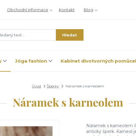
Obchodní informace
Kontakt
Blog
Hledat
y
Jóga fashion
Kabinet divotvorných pomůce
Úvod
Šperky
Náramek s karneolem
Náramek s karneolem
Náramek s karneolem 
antický šperk. Karneol j