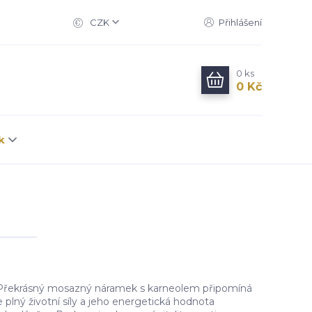
CZK
Přihlášení
0
ks
0 Kč
k
Překrásný mosazný náramek s karneolem připomíná
e plný životní síly a jeho energetická hodnota