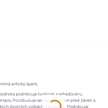
míná antický šperk.
á hodnota podněcuje tvořivost a sebedůvěru.
trace, Povzbuzuje sexualitu. Chrání před závistí a
žkých životních volbách a situacích. Podněcuje