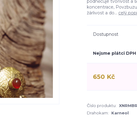
podněcuje tvořivost a s
koncentrace, Povzbuzuje
žárlivost a do...
celý pop
Dostupnost
Nejsme plátci DPH
650 Kč
Číslo produktu:
XNRMB
Drahokam:
Karneol