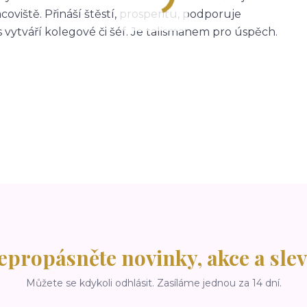
oviště. Přináší štěstí, prosperitu, podporuje
s vytváří kolegové či šéf. Je talismanem pro úspěch.
epropásněte novinky, akce a slev
Můžete se kdykoli odhlásit. Zasíláme jednou za 14 dní.