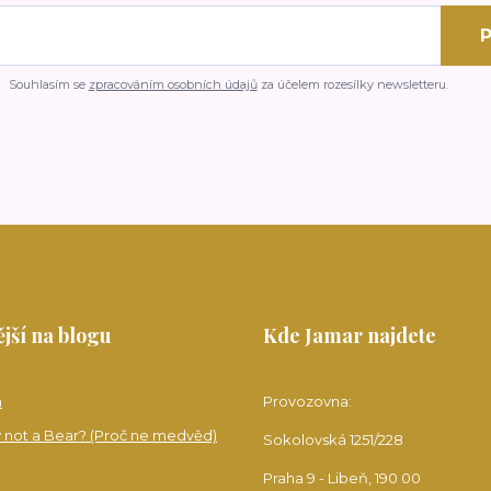
P
Souhlasím se
zpracováním osobních údajů
za účelem rozesílky newsletteru.
jší na blogu
Kde Jamar najdete
a
Provozovna:
 not a Bear? (Proč ne medvěd)
Sokolovská 1251/228
Praha 9 - Libeň, 190 00