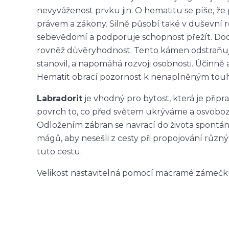
nevyváženost prvku jin. O hematitu se píše, že
právem a zákony. Silně působí také v duševní
sebevědomí a podporuje schopnost přežít. Dodává
rovněž důvěryhodnost. Tento kámen odstraňuje 
stanovil, a napomáhá rozvoji osobnosti. Účinně
Hematit obrací pozornost k nenaplněným touhá
Labradorit
je vhodný pro bytost, která je připr
povrch to, co před světem ukrýváme a osvobozu
Odložením zábran se navrací do života spontá
mágů, aby nesešli z cesty při propojování různýc
tuto cestu.
Velikost nastavitelná pomocí macramé zámečk