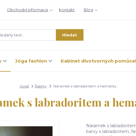
Obchodní informace
Kontakt
Blog
Hledat
y
Jóga fashion
Kabinet divotvorných pomůce
Úvod
Šperky
Náramek s labradoritem a hematity
amek s labradoritem a hema
Náramek s labradorite
barvy s labradoritem, f