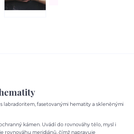
hematity
s labradoritem, fasetovanými hematity a skleněnými
 ochranný kámen. Uvádí do rovnováhy tělo, mysl i
ťuje rovnováhu meridiánů, čímž napravuje