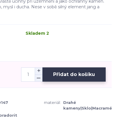
vláště účinný při uzemnění a jako ochranný kámen.
, mysl i ducha. Nese v sobě silný element jang a
Skladem 2
Přidat do košíku
147
materiál:
Drahé
kameny|Sklo|Macramé
bradorit