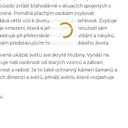
 působí zvlášť blahodárně v situacích spojených s
 rovině. Pomáhá plachým osobám zvyšovat
 větší vůli k životu a rozvíjí spolehlivost. Zvyšuje
omezení, která si jeho majitel v minulosti sám
 asistuje při překonávání různých nutkání a návyků.
m představujícím hnací motor lidského života.
avená ukázat světu své skryté hlubiny. Vynáší na
je naši osobnost od starých vzorců a zábran.
nnost a radost. Je to také ochranný kámen šamanů a
h dimenzí a světů, přináší světlo, které rozjasňuje
u.