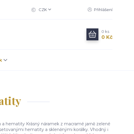
CZK
Přihlášení
0
ks
0 Kč
k
tity
m a hematity Krásný náramek z macramé jarně zelené
asetovanými hematity a skleněnými korálky. Vhodný i