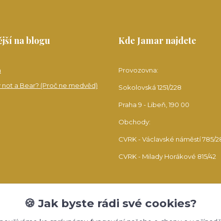
jší na blogu
Kde Jamar najdete
a
Provozovna:
 not a Bear? (Proč ne medvěd)
Sokolovská 1251/228
Praha 9 - Libeň, 190 00
Obchody:
CVRK - Václavské náměstí 785/2
CVRK - Milady Horákové 815/42
🍪 Jak byste rádi své cookies?