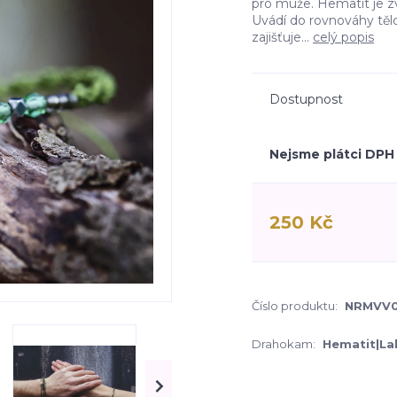
pro muže. Hematit je z
Uvádí do rovnováhy tělo
zajišťuje...
celý popis
Dostupnost
Nejsme plátci DPH
250 Kč
Číslo produktu:
NRMVV0
Drahokam:
Hematit|La