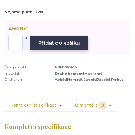
Nejsme plátci DPH
450 Kč
Přidat do košíku
Číslo produktu:
NRMVV0144
materiál:
Drahé kameny|Macramé
Drahokam:
Achát|Hematit|Jadeit|Jaspis|Tyrkys
Kompletní specifikace
Komentáře
0
Kompletní specifikace