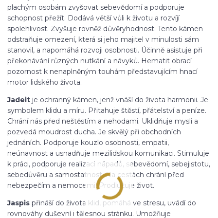
plachým osobám zvyšovat sebevědomí a podporuje
schopnost přežít. Dodává větší vůli k životu a rozvíjí
spolehlivost. Zvyšuje rovněž důvěryhodnost. Tento kámen
odstraňuje omezení, která si jeho majitel v minulosti sám
stanovil, a napomáhá rozvoji osobnosti. Účinně asistuje při
překonávání různých nutkání a návyků. Hematit obrací
pozornost k nenaplněným touhám představujícím hnací
motor lidského života.
Jadeit
je ochranný kámen, jenž vnáší do života harmonii. Je
symbolem klidu a míru. Přitahuje štěstí, přátelství a peníze.
Chrání nás před neštěstím a nehodami. Uklidňuje mysli a
pozvedá moudrost ducha. Je skvělý při obchodních
jednáních. Podporuje kouzlo osobnosti, empatii,
neúnavnost a usnadňuje mezilidskou komunikaci. Stimuluje
k práci, podporuje realizaci nápadů, sebevědomí, sebejistotu,
sebedůvěru a samostatnost. Na cestách chrání před
nebezpečím a nemocemi. Prodlužuje život.
Jaspis
přináší do života klid, pomáhá ve stresu, uvádí do
rovnováhy duševní i tělesnou stránku. Umožňuje