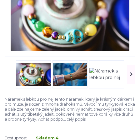
Náramek s lebkou pro něj Tento náramek, který je krásným dárkem i
pro muže, je složen z mnoha drahokamů. Vévodí mu tyrkysová lebka
a dále zde najdeme zelený jadeit, ohnivý achát, třešňový jaspis, dračí
achát, žlutý tibetský jadeit, pokovené hematitové korálky více druhů
a drobné tyrkysy. Achát podpo...
celý popis
Dostupnost
Skladem 4