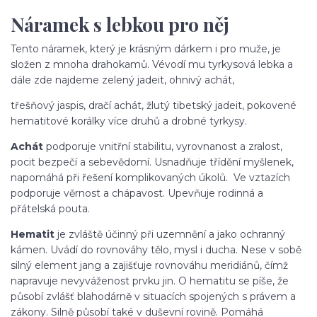
Náramek s lebkou pro něj
Tento náramek, který je krásným dárkem i pro muže, je
složen z mnoha drahokamů. Vévodí mu tyrkysová lebka a
dále zde najdeme zelený jadeit, ohnivý achát,
třešňový jaspis, dračí achát, žlutý tibetský jadeit, pokovené
hematitové korálky více druhů a drobné tyrkysy.
Achát
podporuje vnitřní stabilitu, vyrovnanost a zralost,
pocit bezpečí a sebevědomí. Usnadňuje třídění myšlenek,
napomáhá při řešení komplikovaných úkolů. Ve vztazích
podporuje věrnost a chápavost. Upevňuje rodinná a
přátelská pouta.
Hematit
je zvláště účinný při uzemnění a jako ochranný
kámen. Uvádí do rovnováhy tělo, mysl i ducha. Nese v sobě
silný element jang a zajišťuje rovnováhu meridiánů, čímž
napravuje nevyváženost prvku jin. O hematitu se píše, že
působí zvlášť blahodárně v situacích spojených s právem a
zákony. Silně působí také v duševní rovině. Pomáhá