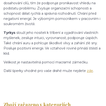
dosahování cílů, tím že podporuje pronikavost vhledu na
podstatu problému. Zvyšuje organizační schopnosti a
schopnost dělat rychlá a správná rozhodnutí. Chrání před
negativní energií. Je výborným pomocníkem v pracovním i
soukromém životě.
Tyrkys
slouží jeho nositeli k tříbení a vyjadřování vlastních
myšlenek, zesiluje intuici, vyrovnanost, podporuje úspěch.
Také chrání auru a pohlcuje škodlivé vlivy a zahání zlé sny.
Posiluje pozitivní energii. Ve vztahové rovině přináší štěstí a
klid.
Velikost je nastavitelná pomocí macramé zámečku.
Další šperky vhodné pro vaše drahé muže nejdete
zde
.
Zboží zařazeno v kategoriích