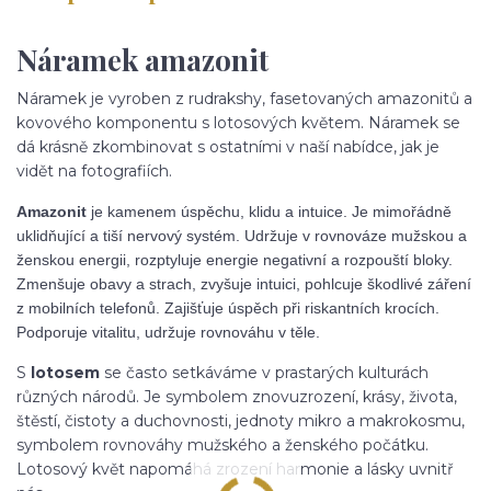
Náramek amazonit
Náramek je vyroben z rudrakshy, fasetovaných amazonitů a
kovového komponentu s lotosových květem. Náramek se
dá krásně zkombinovat s ostatními v naší nabídce, jak je
vidět na fotografiích.
Amazonit
je kamenem úspěchu, klidu a intuice. Je mimořádně
uklidňující a tiší nervový systém. Udržuje v rovnováze mužskou a
ženskou energii, rozptyluje energie negativní a rozpouští bloky.
Zmenšuje obavy a strach, zvyšuje intuici, pohlcuje škodlivé záření
z mobilních telefonů. Zajišťuje úspěch při riskantních krocích.
Podporuje vitalitu, udržuje rovnováhu v těle.
S
lotosem
se často setkáváme v prastarých kulturách
různých národů. Je symbolem znovuzrození, krásy, života,
štěstí, čistoty a duchovnosti, jednoty mikro a makrokosmu,
symbolem rovnováhy mužského a ženského počátku.
Lotosový květ napomáhá zrození harmonie a lásky uvnitř