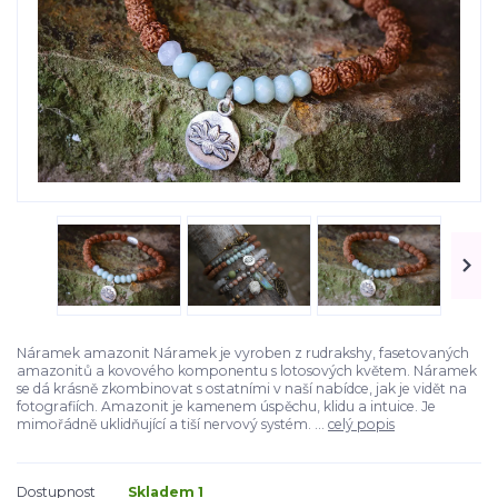
Náramek amazonit Náramek je vyroben z rudrakshy, fasetovaných
amazonitů a kovového komponentu s lotosových květem. Náramek
se dá krásně zkombinovat s ostatními v naší nabídce, jak je vidět na
fotografiích. Amazonit je kamenem úspěchu, klidu a intuice. Je
mimořádně uklidňující a tiší nervový systém. ...
celý popis
Dostupnost
Skladem 1