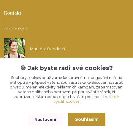
Kontakt
Jamarshop.cz
Markéta Bendová
🍪 Jak byste rádi své cookies?
info@jamarshop.cz
Soubory cookies používáme ke správnému fungování našeho
e-shopu a v případě vašeho souhlasu také ke sledování statistik
o webu, měření efektivity reklamních kampaní, zapamatování
vašeho oblíbeného nastavení při používání stránek, či
zobrazení reklam odpovídajících vašim preferencím.
Více k
využití cookies
Upravit sběr cookies.
Souhlasím
Nastavení