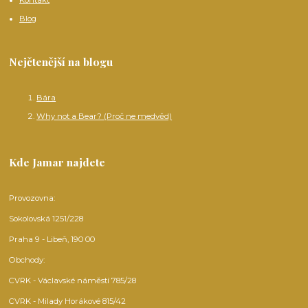
Kontakt
Blog
Nejčtenější na blogu
Bára
Why not a Bear? (Proč ne medvěd)
Kde Jamar najdete
Provozovna:
Sokolovská 1251/228
Praha 9 - Libeň, 190 00
Obchody:
CVRK - Václavské náměstí 785/28
CVRK - Milady Horákové 815/42