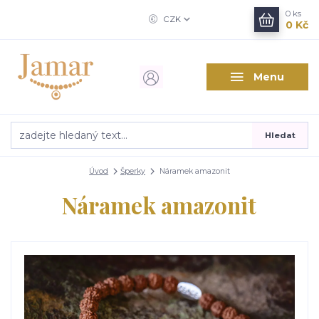
0
ks
CZK
0 Kč
Menu
Hledat
Úvod
Šperky
Náramek amazonit
Náramek amazonit