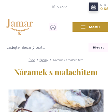
0
ks
CZK
0 Kč
Menu
Hledat
Úvod
Šperky
Náramek s malachitem
Náramek s malachitem