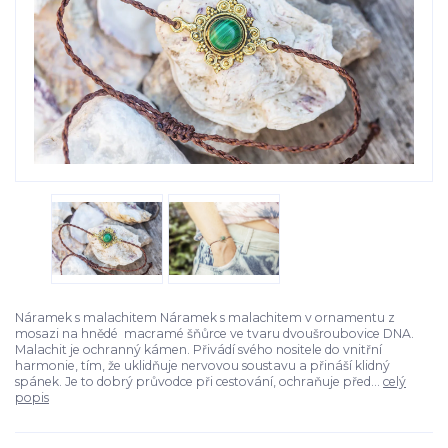
Náramek s malachitem Náramek s malachitem v ornamentu z
mosazi na hnědé macramé šňůrce ve tvaru dvoušroubovice DNA.
Malachit je ochranný kámen. Přivádí svého nositele do vnitřní
harmonie, tím, že uklidňuje nervovou soustavu a přináší klidný
spánek. Je to dobrý průvodce při cestování, ochraňuje před...
celý
popis