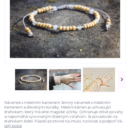
Náramek s měsíčním kamenem Jemný náramek s měsíčním
kamenem a dřevěnými korálky. Měsíční kámen je uchvacující
drahokam, který má silné magické účinky. Ochraňuje citlivé povahy
a napomáhá vyrovnaným šťastným vztahům. Je považován za
drahokam štěstí. Působí pozitivně na intuici, tvořivost a podpoří Vá...
celý popis