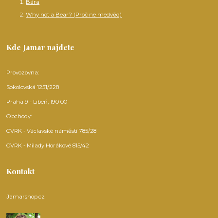
Bára
Why not a Bear? (Proč ne medvěd)
Kde Jamar najdete
Provozovna:
Sokolovská 1251/228
Praha 9 - Libeň, 190 00
Obchody:
CVRK - Václavské náměstí 785/28
CVRK - Milady Horákové 815/42
Kontakt
Jamarshop.cz