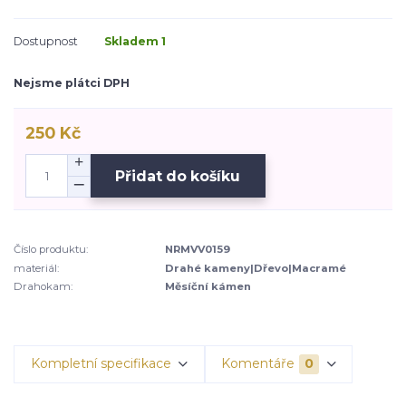
Dostupnost
Skladem 1
Nejsme plátci DPH
250 Kč
Přidat do košíku
Číslo produktu:
NRMVV0159
materiál:
Drahé kameny|Dřevo|Macramé
Drahokam:
Měsíční kámen
Kompletní specifikace
Komentáře
0