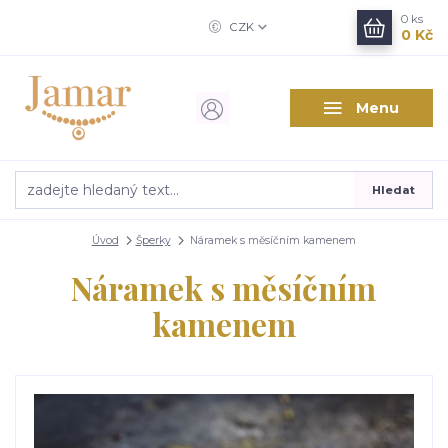
0
ks
CZK
0 Kč
Menu
Hledat
Úvod
Šperky
Náramek s měsíčním kamenem
Náramek s měsíčním
kamenem