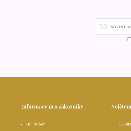
Informace pro zákazníky
Nejčteně
Můj příběh
Bár