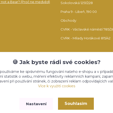
 not a Bear? (Proč ne medvěd)
Sokolovská 1251/228
Praha 9 - Libeň, 190 00
Obchody:
CVRK - Václavské náměstí 785/2
CVRK - Milady Horákové 815/42
🍪 Jak byste rádi své cookies?
 používáme ke správnému fungování našeho e-shopu a v případě
ní statistik o webu, měření efektivity reklamních kampaní, zap
vení při používání stránek, či zobrazení reklam odpovídajících v
Upravit sběr cookies.
Více k využití cookies
Souhlasím
Nastavení
Vytvořeno na
Eshop-rychle.cz