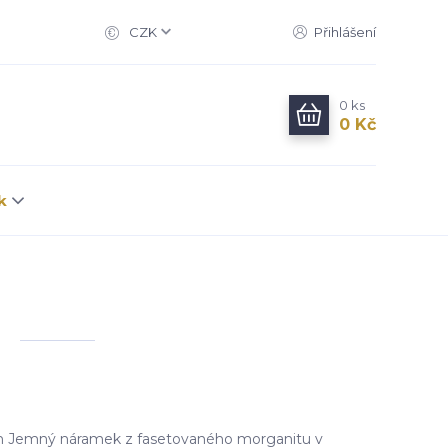
CZK
Přihlášení
0
ks
0 Kč
k
 Jemný náramek z fasetovaného morganitu v