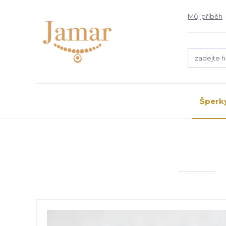
Můj příběh
Šperk