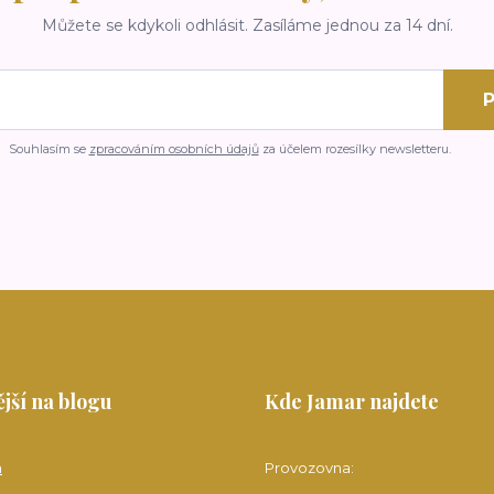
Můžete se kdykoli odhlásit. Zasíláme jednou za 14 dní.
P
Souhlasím se
zpracováním osobních údajů
za účelem rozesílky newsletteru.
jší na blogu
Kde Jamar najdete
a
Provozovna: