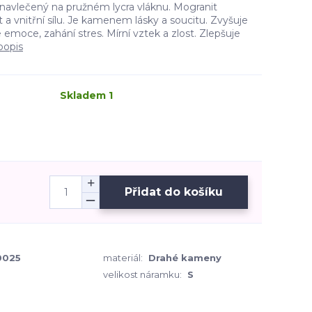
 navlečený na pružném lycra vláknu. Mogranit
st a vnitřní sílu. Je kamenem lásky a soucitu. Zvyšuje
 emoce, zahání stres. Mírní vztek a zlost. Zlepšuje
popis
Skladem 1
Přidat do košíku
0025
materiál:
Drahé kameny
velikost náramku:
S