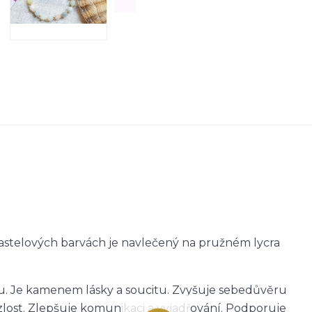
stelových barvách je navlečený na pružném lycra
sílu. Je kamenem lásky a soucitu. Zvyšuje sebedůvěru
a zlost. Zlepšuje komunikaci a vyjadřování. Podporuje