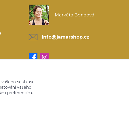
Markéta Bendová
8
info@jamarshop.cz
 vašeho souhlasu
amatování vašeho
ašim preferencím.