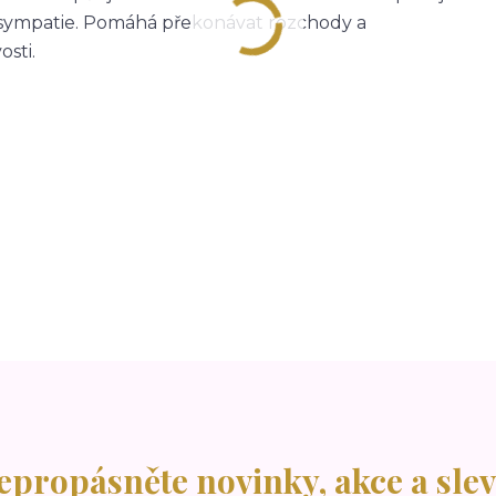
a sympatie. Pomáhá překonávat rozchody a
sti.
epropásněte novinky, akce a slev