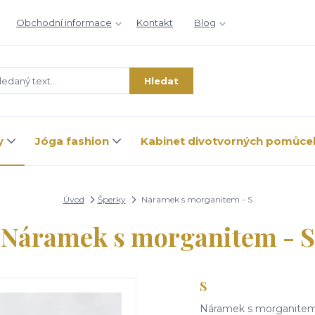
Obchodní informace
Kontakt
Blog
Hledat
y
Jóga fashion
Kabinet divotvorných pomůce
Úvod
Šperky
Náramek s morganitem - S
Náramek s morganitem - S
S
Náramek s morganitem