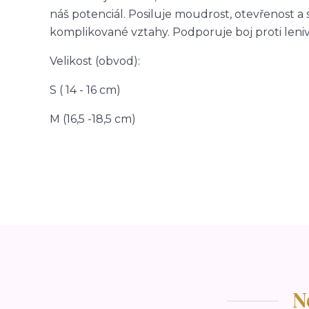
náš potenciál. Posiluje moudrost, otevřenost 
komplikované vztahy. Podporuje boj proti lenivo
Velikost (obvod):
S ( 14 - 16 cm)
M (16,5 -18,5 cm)
N