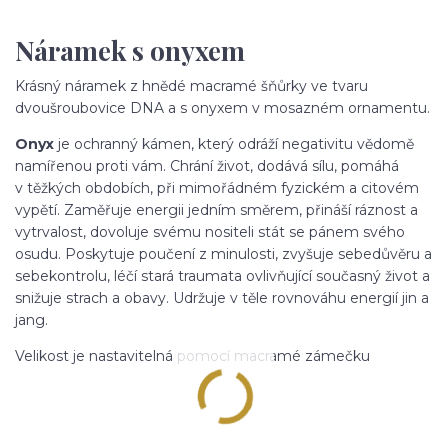
Náramek s onyxem
Krásný náramek z hnědé macramé šňůrky ve tvaru
dvoušroubovice DNA a s onyxem v mosazném ornamentu.
Onyx
je ochranný kámen, který odráží negativitu vědomě
namířenou proti vám. Chrání život, dodává sílu, pomáhá
v těžkých obdobích, při mimořádném fyzickém a citovém
vypětí. Zaměřuje energii jedním směrem, přináší ráznost a
vytrvalost, dovoluje svému nositeli stát se pánem svého
osudu. Poskytuje poučení z minulosti, zvyšuje sebedůvěru a
sebekontrolu, léčí stará traumata ovlivňující současný život a
snižuje strach a obavy. Udržuje v těle rovnováhu energií jin a
jang.
Velikost je nastavitelná pomocí macramé zámečku