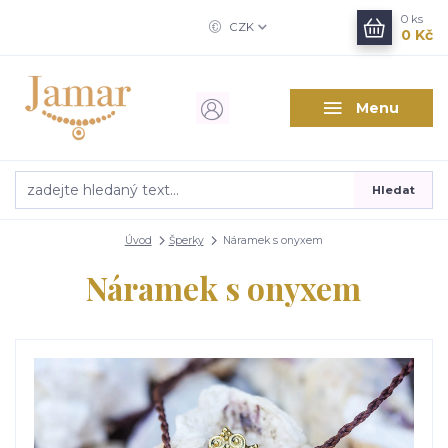
0
ks
CZK
0 Kč
Menu
Hledat
Úvod
Šperky
Náramek s onyxem
Náramek s onyxem