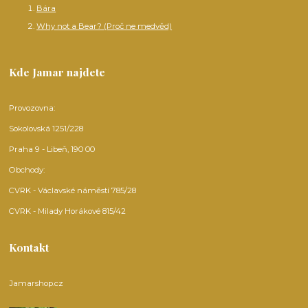
Bára
Why not a Bear? (Proč ne medvěd)
Kde Jamar najdete
Provozovna:
Sokolovská 1251/228
Praha 9 - Libeň, 190 00
Obchody:
CVRK - Václavské náměstí 785/28
CVRK - Milady Horákové 815/42
Kontakt
Jamarshop.cz