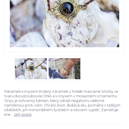
Náramek s onyxem Krásný náramek z hnědé macramé šňůrky ve
tvaru dvoušroubovice DNA a s onyxem v mosazném ornamentu.
Onyx je ochranný kámen, který odráží negativitu vědomě
namířenou proti vám. Chrání život, dodává sílu, pomáhá v těžkých
obdobích, při mimořádném fyzickém a citovém vypětí. Zaměřuje
ene...
celý popis