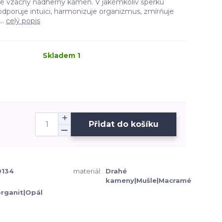
je vzácný nádherný kámen. V jakémkoliv šperku
dporuje intuici, harmonizuje organizmus, zmírňuje
..
celý popis
Skladem 1
Přidat do košíku
134
materiál:
Drahé
kameny|Mušle|Macramé
rganit|Opál