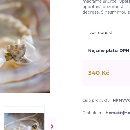
macramé šňůrce. Opál 
upoutává pozornost. Po
deprese. S nesmírnou s.
Dostupnost
Nejsme plátci DPH
340 Kč
Číslo produktu:
NRMVV0
Drahokam:
Hematit|Mo