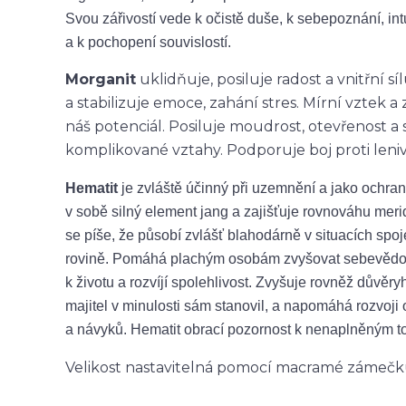
Svou zářivostí vede k očistě duše, k sebepoznání, int
a k pochopení souvislostí.
Morganit
uklidňuje, posiluje radost a vnitřní 
a stabilizuje emoce, zahání stres. Mírní vztek 
náš potenciál. Posiluje moudrost, otevřenost 
komplikované vztahy. Podporuje boj proti lenivo
Hematit
je zvláště účinný při uzemnění a jako ochra
v sobě silný element jang a zajišťuje rovnováhu meri
se píše, že působí zvlášť blahodárně v situacích spo
rovině. Pomáhá plachým osobám zvyšovat sebevědomí
k životu a rozvíjí spolehlivost. Zvyšuje rovněž důvěr
majitel v minulosti sám stanovil, a napomáhá rozvoji
a návyků. Hematit obrací pozornost k nenaplněným to
Velikost nastavitelná pomocí macramé zámeč