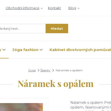
Obchodní informace
Kontakt
Blog
Hledat
y
Jóga fashion
Kabinet divotvorných pomůce
Úvod
Šperky
Náramek s opálem
Náramek s opálem
Náramek s opálem Přek
opálem, fasetovanými m