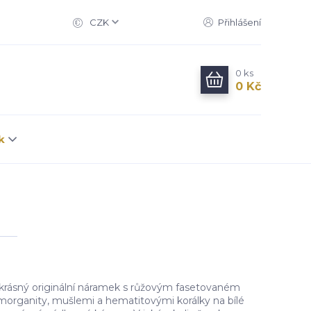
CZK
Přihlášení
0
ks
0 Kč
k
rásný originální náramek s růžovým fasetovaném
organity, mušlemi a hematitovými korálky na bílé