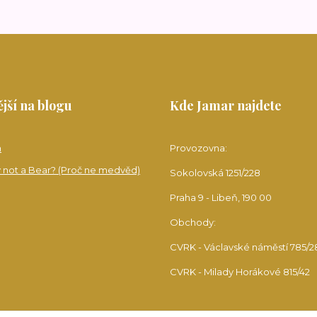
jší na blogu
Kde Jamar najdete
a
Provozovna:
 not a Bear? (Proč ne medvěd)
Sokolovská 1251/228
Praha 9 - Libeň, 190 00
Obchody:
CVRK - Václavské náměstí 785/2
CVRK - Milady Horákové 815/42