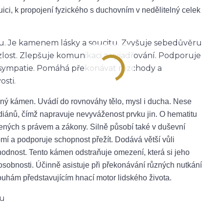
uici, k propojení fyzického s duchovním v nedělitelný celek
sílu. Je kamenem lásky a soucitu. Zvyšuje sebedůvěru
a zlost. Zlepšuje komunikaci a vyjadřování. Podporuje
a sympatie. Pomáhá překonávat rozchody a
sti.
nný kámen. Uvádí do rovnováhy tělo, mysl i ducha. Nese
diánů, čímž napravuje nevyváženost prvku jin. O hematitu
jených s právem a zákony. Silně působí také v duševní
 a podporuje schopnost přežít. Dodává větší vůli
yhodnost. Tento kámen odstraňuje omezení, která si jeho
 osobnosti. Účinně asistuje při překonávání různých nutkání
uhám představujícím hnací motor lidského života.
ku