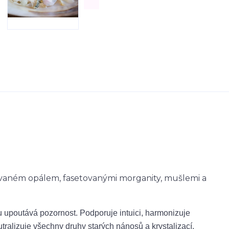
ovaném opálem, fasetovanými morganity, mušlemi a
 upoutává pozornost. Podporuje intuici, harmonizuje
ralizuje všechny druhy starých nánosů a krystalizací.