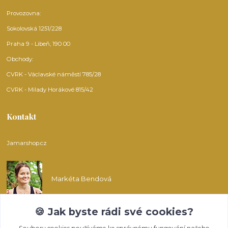
Provozovna:
Sokolovská 1251/228
Praha 9 - Libeň, 190 00
Obchody:
CVRK - Václavské náměstí 785/28
CVRK - Milady Horákové 815/42
Kontakt
Jamarshop.cz
Markéta Bendová
🍪 Jak byste rádi své cookies?
info@jamarshop.cz