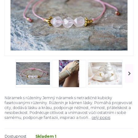
Náramek s růženíny Jemný náramek s netradičně kubicky
fasetovanými růženíny. Růženín je kámen lásky. Pomáhá projevovat
city, dodává lásku a krásu, podporuje něžnost, mírnost, přátelskost a
nesobeckost. Podněcuje citlivost a vnímavost vůči ostatním i sobě
samému, podporuje fantazii, inspiraci a tvoři...
celý popis
Dostupnost
Skladem 1