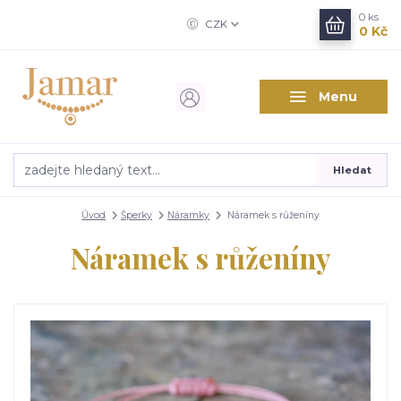
0
ks
CZK
0 Kč
Menu
Hledat
Úvod
Šperky
Náramky
Náramek s růženíny
Náramek s růženíny