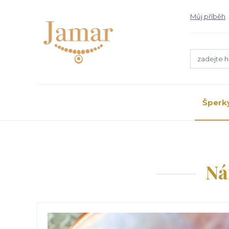
Můj příběh
Šperk
Ná