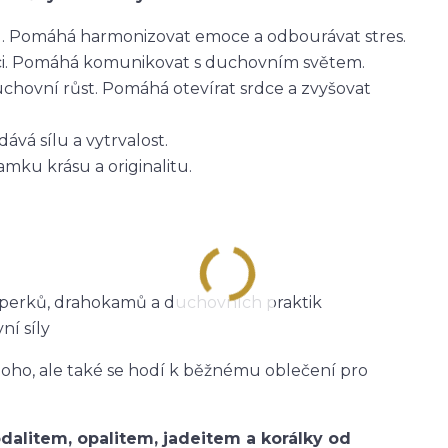
lid. Pomáhá harmonizovat emoce a odbourávat stres.
ici. Pomáhá komunikovat s duchovním světem.
chovní růst. Pomáhá otevírat srdce a zvyšovat
ává sílu a vytrvalost.
mku krásu a originalitu.
 šperků, drahokamů a duchovních praktik
ní síly
oho, ale také se hodí k běžnému oblečení pro
odalitem, opalitem, jadeitem a korálky od