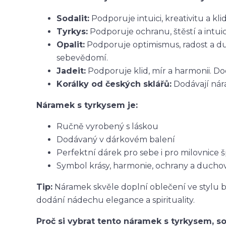
Sodalit:
Podporuje intuici, kreativitu a k
Tyrkys:
Podporuje ochranu, štěstí a intu
Opalit:
Podporuje optimismus, radost a du
sebevědomí.
Jadeit:
Podporuje klid, mír a harmonii. Dod
Korálky od českých sklářů:
Dodávají nára
Náramek s tyrkysem je:
Ručně vyrobený s láskou
Dodávaný v dárkovém balení
Perfektní dárek pro sebe i pro milovnice
Symbol krásy, harmonie, ochrany a duchov
Tip:
Náramek skvěle doplní oblečení ve stylu b
dodání nádechu elegance a spirituality.
Proč si vybrat tento náramek s tyrkysem, s