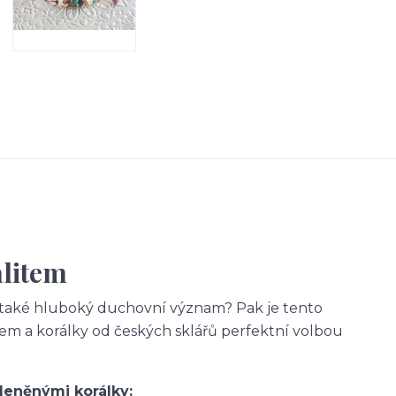
alitem
 také hluboký duchovní význam? Pak je tento
tem a korálky od českých sklářů perfektní volbou
eněnými korálky: