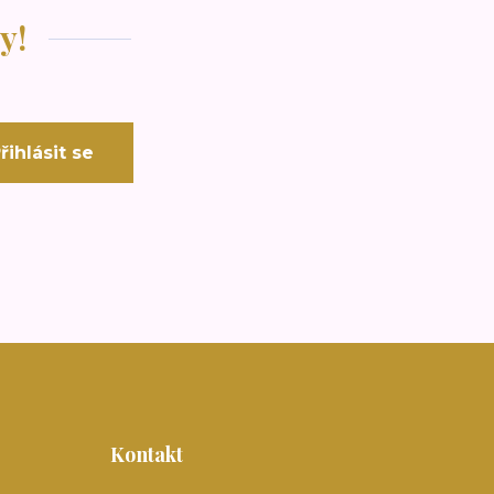
y!
řihlásit se
Kontakt