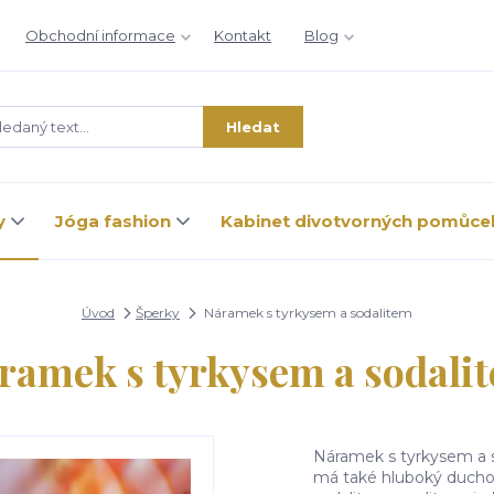
Obchodní informace
Kontakt
Blog
Hledat
y
Jóga fashion
Kabinet divotvorných pomůce
Úvod
Šperky
Náramek s tyrkysem a sodalitem
ramek s tyrkysem a sodali
Náramek s tyrkysem a s
má také hluboký ducho