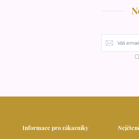
N
Informace pro zákazníky
Nejčteně