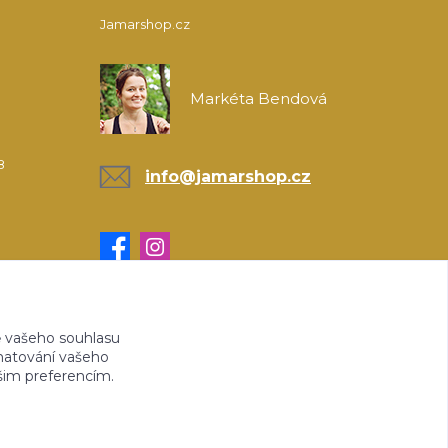
Jamarshop.cz
Markéta Bendová
8
info@jamarshop.cz
 vašeho souhlasu
amatování vašeho
ašim preferencím.