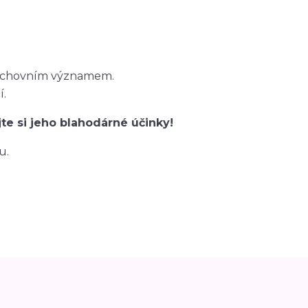
.
duchovním významem.
í.
e si jeho blahodárné účinky!
u.