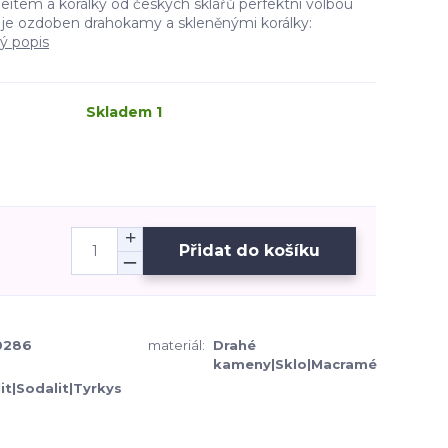
deitem a korálky od českých sklářů perfektní volbou
 je ozdoben drahokamy a skleněnými korálky:
lý popis
Skladem 1
Přidat do košíku
0286
materiál:
Drahé
kameny|Sklo|Macramé
it|Sodalit|Tyrkys