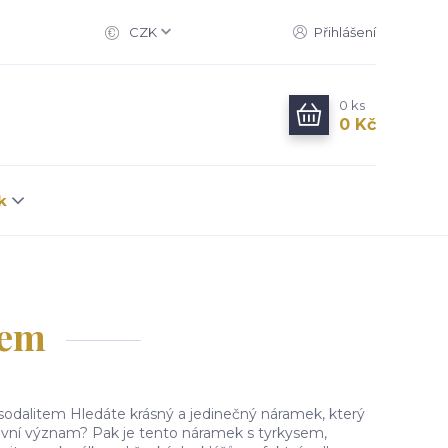
CZK
Přihlášení
0
ks
0 Kč
k
tem
odalitem Hledáte krásný a jedinečný náramek, který
vní význam? Pak je tento náramek s tyrkysem,