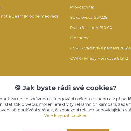
a
Provozovna:
 not a Bear? (Proč ne medvěd)
Sokolovská 1251/228
Praha 9 - Libeň, 190 00
Obchody:
CVRK - Václavské náměstí 785/2
CVRK - Milady Horákové 815/42
🍪 Jak byste rádi své cookies?
 používáme ke správnému fungování našeho e-shopu a v případě
ní statistik o webu, měření efektivity reklamních kampaní, zap
vení při používání stránek, či zobrazení reklam odpovídajících v
Upravit sběr cookies.
Více k využití cookies