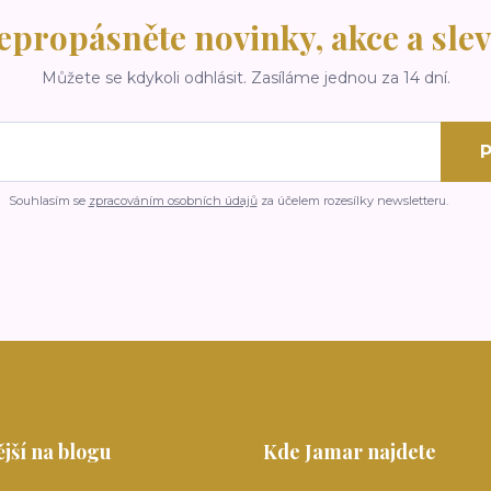
epropásněte novinky, akce a slev
Můžete se kdykoli odhlásit. Zasíláme jednou za 14 dní.
P
Souhlasím se
zpracováním osobních údajů
za účelem rozesílky newsletteru.
jší na blogu
Kde Jamar najdete