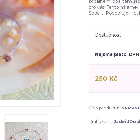
sodalitem, opalitem, ja
pro vás! Tento náramek
Sodalit: Podporuje ...
ce
Dostupnost
Nejsme plátci DPH
250 Kč
Číslo produktu:
NRMVV
Drahokam:
Jadeit|Opal