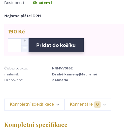
Dostupnost
Skladem 1
Nejsme plátci DPH
190 Kč
Přidat do košíku
Číslo produktu:
NRMVV0162
materiál:
Drahé kameny|Macramé
Drahokam:
Záhněda
Kompletní specifikace
Komentáře
0
Kompletní specifikace