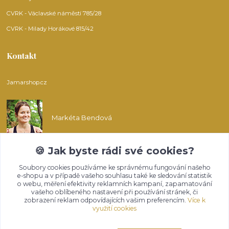
CVRK - Václavské náměstí 785/28
CVRK - Milady Horákové 815/42
Kontakt
Jamarshop.cz
Markéta Bendová
🍪 Jak byste rádi své cookies?
info@jamarshop.cz
Soubory cookies používáme ke správnému fungování našeho
e-shopu a v případě vašeho souhlasu také ke sledování statistik
o webu, měření efektivity reklamních kampaní, zapamatování
vašeho oblíbeného nastavení při používání stránek, či
zobrazení reklam odpovídajících vašim preferencím.
Více k
využití cookies