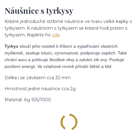
Náušnice s tyrkysy
Krásné jednoduché stříbrné náušnice ve tvaru velké kapky s
tyrkysem. K náušnicím s tyrkysem se krásně hodí prsten s
tyrkysem. Najdete ho
zde
.
Tyrkys
slouží jeho nositeli k tříbení a vyjadřování vlastních
myšlenek, zesiluje intuici, vyrovnanost, podporuje úspěch. Také
chrání auru a pohlcuje škodlivé vlivy a zahání zlé sny. Posiluje
pozitivní energii. Ve vztahové rovině přináší štěstí a klid.
Délka i se závěsem cca 32 mm
Hmotnost jedné náušnice cca 2g
Materiál: Ag 925/1000