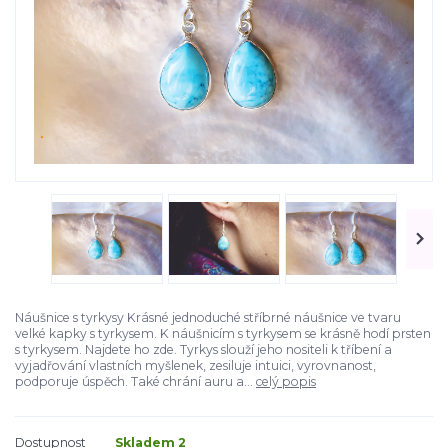
Náušnice s tyrkysy Krásné jednoduché stříbrné náušnice ve tvaru
velké kapky s tyrkysem. K náušnicím s tyrkysem se krásně hodí prsten
s tyrkysem. Najdete ho zde. Tyrkys slouží jeho nositeli k tříbení a
vyjadřování vlastních myšlenek, zesiluje intuici, vyrovnanost,
podporuje úspěch. Také chrání auru a...
celý popis
Dostupnost
Skladem 2