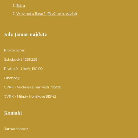
Bára
Why not a Bear? (Proč ne medvěd)
Kde Jamar najdete
Provozovna:
Sokolovská 1251/228
Praha 9 - Libeň, 190 00
Obchody:
CVRK - Václavské náměstí 785/28
CVRK - Milady Horákové 815/42
Kontakt
Jamarshop.cz