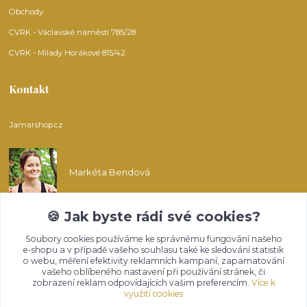
Obchody:
CVRK - Václavské náměstí 785/28
CVRK - Milady Horákové 815/42
Kontakt
Jamarshop.cz
Markéta Bendová
🍪 Jak byste rádi své cookies?
info@jamarshop.cz
Soubory cookies používáme ke správnému fungování našeho
e-shopu a v případě vašeho souhlasu také ke sledování statistik
o webu, měření efektivity reklamních kampaní, zapamatování
vašeho oblíbeného nastavení při používání stránek, či
zobrazení reklam odpovídajících vašim preferencím.
Více k
využití cookies