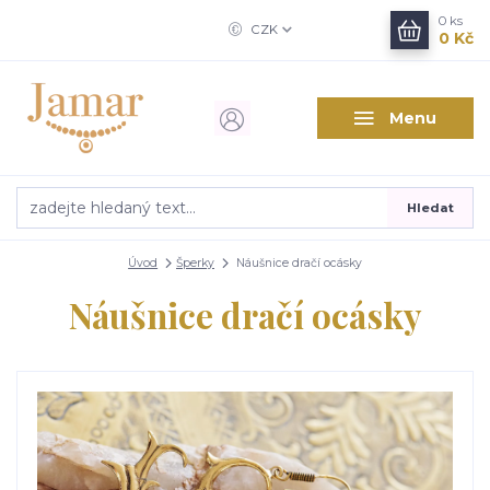
0
ks
CZK
0 Kč
Menu
Hledat
Úvod
Šperky
Náušnice dračí ocásky
Náušnice dračí ocásky