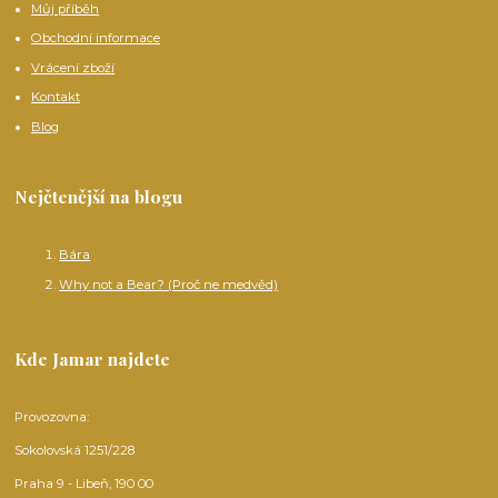
Můj příběh
Obchodní informace
Vrácení zboží
Kontakt
Blog
Nejčtenější na blogu
Bára
Why not a Bear? (Proč ne medvěd)
Kde Jamar najdete
Provozovna:
Sokolovská 1251/228
Praha 9 - Libeň, 190 00