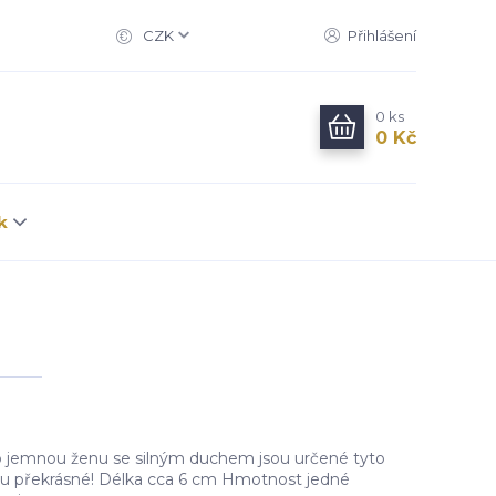
CZK
Přihlášení
0
ks
0 Kč
k
ro jemnou ženu se silným duchem jsou určené tyto
Jsou překrásné! Délka cca 6 cm Hmotnost jedné