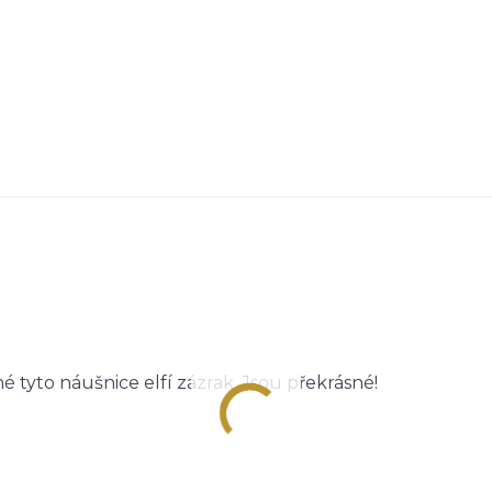
tyto náušnice elfí zázrak. Jsou překrásné!