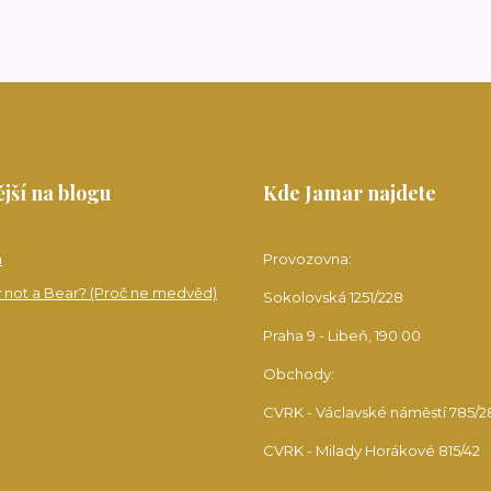
jší na blogu
Kde Jamar najdete
a
Provozovna:
 not a Bear? (Proč ne medvěd)
Sokolovská 1251/228
Praha 9 - Libeň, 190 00
Obchody:
CVRK - Václavské náměstí 785/2
CVRK - Milady Horákové 815/42