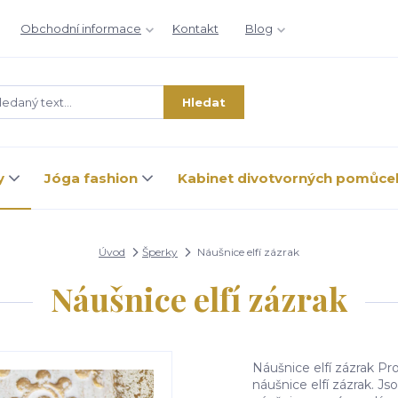
Obchodní informace
Kontakt
Blog
Hledat
y
Jóga fashion
Kabinet divotvorných pomůce
Úvod
Šperky
Náušnice elfí zázrak
Náušnice elfí zázrak
Náušnice elfí zázrak P
náušnice elfí zázrak. 