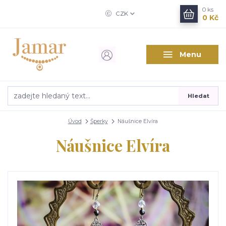
0
ks
CZK
0 Kč
Menu
Hledat
Úvod
Šperky
Náušnice Elvíra
Náušnice Elvíra