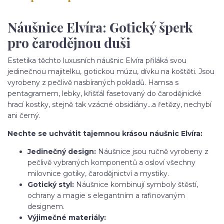
Náušnice Elvíra: Gotický šperk
pro čarodějnou duši
Estetika těchto luxusních náušnic Elvíra přiláká svou
jedinečnou majitelku, gotickou múzu, dívku na koštěti. Jsou
vyrobeny z pečlivě nasbíraných pokladů. Hamsa s
pentagramem, lebky, křišťál fasetovaný do čarodějnické
hrací kostky, stejně tak vzácné obsidiány...a řetězy, nechybí
ani černý.
Nechte se uchvátit tajemnou krásou náušnic Elvíra:
Jedinečný design:
Náušnice jsou ručně vyrobeny z
pečlivě vybraných komponentů a osloví všechny
milovnice gotiky, čarodějnictví a mystiky.
Gotický styl:
Náušnice kombinují symboly štěstí,
ochrany a magie s elegantním a rafinovaným
designem.
Výjimečné materiály: