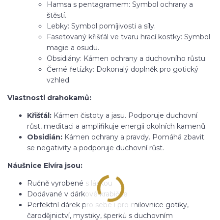
Hamsa s pentagramem: Symbol ochrany a
štěstí.
Lebky: Symbol pomíjivosti a síly.
Fasetovaný křišťál ve tvaru hrací kostky: Symbol
magie a osudu.
Obsidiány: Kámen ochrany a duchovního růstu.
Černé řetízky: Dokonalý doplněk pro gotický
vzhled.
Vlastnosti drahokamů:
Křišťál:
Kámen čistoty a jasu. Podporuje duchovní
růst, meditaci a amplifikuje energii okolních kamenů.
Obsidián:
Kámen ochrany a pravdy. Pomáhá zbavit
se negativity a podporuje duchovní růst.
Náušnice Elvíra jsou:
Ručně vyrobené s láskou
Dodávané v dárkové krabičce
Perfektní dárek pro sebe i pro milovnice gotiky,
čarodějnictví, mystiky, šperků s duchovním