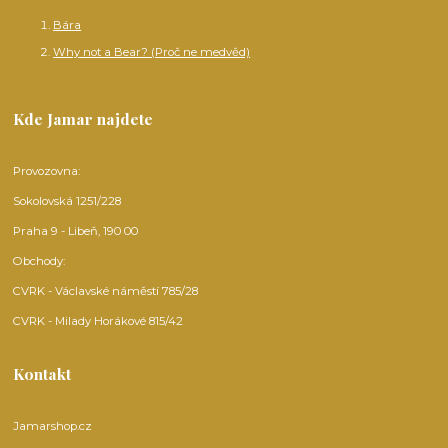
Bára
Why not a Bear? (Proč ne medvěd)
Kde Jamar najdete
Provozovna:
Sokolovská 1251/228
Praha 9 - Libeň, 190 00
Obchody:
CVRK - Václavské náměstí 785/28
CVRK - Milady Horákové 815/42
Kontakt
Jamarshop.cz