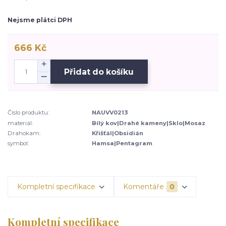
Nejsme plátci DPH
666 Kč
Přidat do košíku
Číslo produktu:
NAUVV0213
materiál:
Bílý kov|Drahé kameny|Sklo|Mosaz
Drahokam:
Křišťál|Obsidián
symbol:
Hamsa|Pentagram
Kompletní specifikace
Komentáře
0
Kompletní specifikace