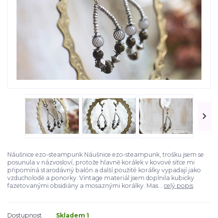
Náušnice ezo-steampunk Náušnice ezo-steampunk, trošku jsem se
posunula v názvosloví, protože hlavně korálek v kovové síťce mi
připomíná starodávný balón a další použité korálky vypadají jako
vzducholodě a ponorky. Vintage materiál jsem doplnila kubicky
fazetovanými obsidiány a mosaznými korálky. Mas...
celý popis
Dostupnost
Skladem 1