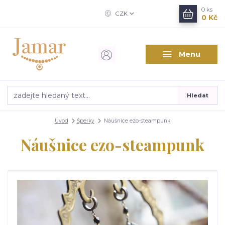
0
ks
CZK
0 Kč
Menu
Hledat
Úvod
Šperky
Náušnice ezo-steampunk
Náušnice ezo-steampunk