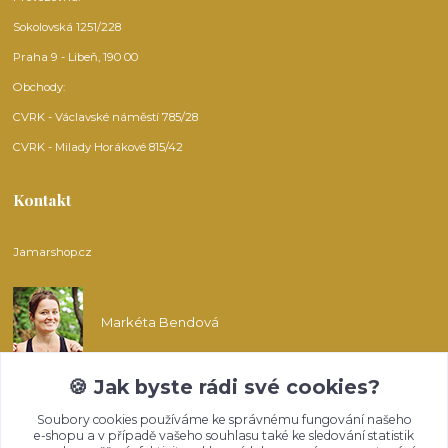
Sokolovská 1251/228
Praha 9 - Libeň, 190 00
Obchody:
CVRK - Václavské náměstí 785/28
CVRK - Milady Horákové 815/42
Kontakt
Jamarshop.cz
Markéta Bendová
🍪 Jak byste rádi své cookies?
info@jamarshop.cz
Soubory cookies používáme ke správnému fungování našeho
e-shopu a v případě vašeho souhlasu také ke sledování statistik