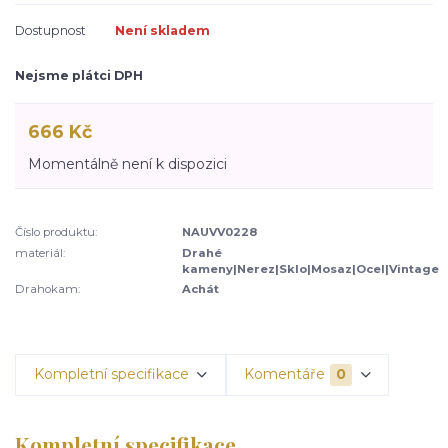
Dostupnost
Není skladem
Nejsme plátci DPH
666 Kč
Momentálně není k dispozici
Číslo produktu:
NAUVV0228
materiál:
Drahé
kameny|Nerez|Sklo|Mosaz|Ocel|Vintage
Drahokam:
Achát
Kompletní specifikace
Komentáře
0
Kompletní specifikace