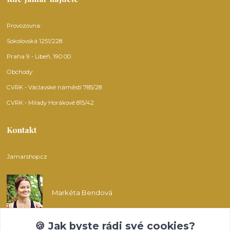
Provozovna:
Sokolovská 1251/228
Praha 9 - Libeň, 190 00
Obchody:
CVRK - Václavské náměstí 785/28
CVRK - Milady Horákové 815/42
Kontakt
Jamarshop.cz
Markéta Bendová
🍪 Jak byste rádi své cookies?
info@jamarshop.cz