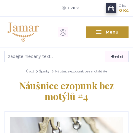
0
ks
CZK
0 Kč
Menu
Hledat
Úvod
Šperky
Náušnice ezopunk bez motýlů #4
Náušnice ezopunk bez
motýlů #4