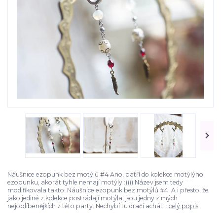
Náušnice ezopunk bez motýlů #4 Ano, patří do kolekce motýlýho
ezopunku, akorát tyhle nemají motýly :)))) Název jsem tedy
modifikovala takto: Náušnice ezopunk bez motýlů #4. A i přesto, že
jako jediné z kolekce postrádají motýla, jsou jedny z mých
nejoblíbenějších z této party. Nechybí tu dračí achát...
celý popis