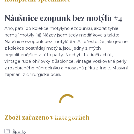
Náušnice ezopunk bez motýlů #4
Ano, patří do kolekce motýlýho ezopunku, akorát tyhle
nemají motýly :)))) Název jsem tedy modifikovala takto:
Náušnice ezopunk bez motýlů #4. A i přesto, že jako jediné
z kolekce postrádají motýla, jsou jedny z mých
nejoblíbenějších z této party. Nechybí tu dračí achát,
vintage rudé ohňovky z Jablonce, vintage voskované perly
z rozebraného náhrdelníku a mosazná pírka z Indie. Masivní
zapínání z chirurgické oceli.
Zboží zařazeno v kategoriích
Šperky