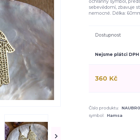
ochranný symbol, předs
sebevědomí, zbavuje str
nemocné. Délka: 60m
Dostupnost
Nejsme plátci DPH
360 Kč
Číslo produktu:
NAUBR
symbol:
Hamsa