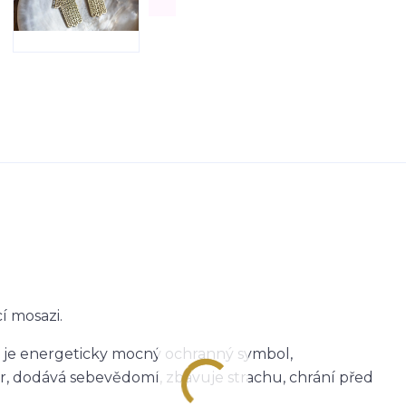
í mosazi.
 je energeticky mocný ochranný symbol,
r, dodává sebevědomí, zbavuje strachu, chrání před