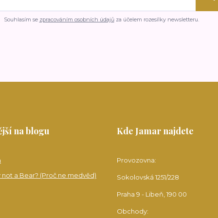
Souhlasím se
zpracováním osobních údajů
za účelem rozesílky newsletteru.
jší na blogu
Kde Jamar najdete
a
Provozovna:
 not a Bear? (Proč ne medvěd)
Sokolovská 1251/228
Praha 9 - Libeň, 190 00
Obchody: