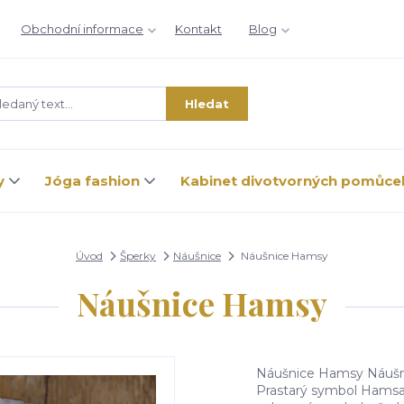
Obchodní informace
Kontakt
Blog
Hledat
y
Jóga fashion
Kabinet divotvorných pomůce
Úvod
Šperky
Náušnice
Náušnice Hamsy
Náušnice Hamsy
Náušnice Hamsy Náušnic
Prastarý symbol Hamsa