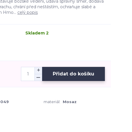
tavuje božské vedení, udává správný směr, dodává
achu, chrání před neštěstím, ochraňuje slabé a
m Hmo...
celý popis
Skladem 2
Přidat do košíku
0049
materiál:
Mosaz