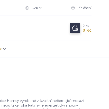
CZK
Přihlášení
0
ks
0 Kč
k
e Hamsy vyrobené z kvalitní nečernající mosazi.
 nebo také ruka Fatimy je energeticky mocný