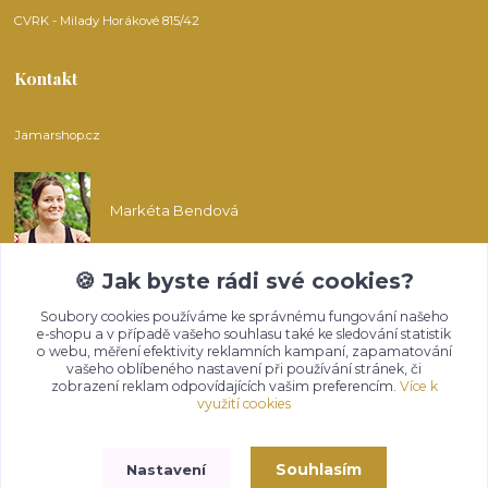
CVRK - Milady Horákové 815/42
Kontakt
Jamarshop.cz
Markéta Bendová
🍪 Jak byste rádi své cookies?
info@jamarshop.cz
Soubory cookies používáme ke správnému fungování našeho
e-shopu a v případě vašeho souhlasu také ke sledování statistik
o webu, měření efektivity reklamních kampaní, zapamatování
vašeho oblíbeného nastavení při používání stránek, či
zobrazení reklam odpovídajících vašim preferencím.
Více k
využití cookies
Upravit sběr cookies.
Souhlasím
Nastavení