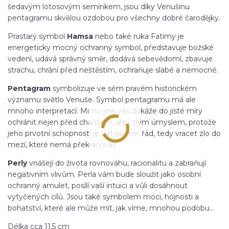
šedavým lotosovým semínkem, jsou díky Venušinu
pentagramu skvělou ozdobou pro všechny dobré čarodějky.
Prastarý symbol
Hamsa
nebo také ruka Fatimy je
energeticky mocný ochranný symbol, představuje božské
vedení, udává správný směr, dodává sebevědomí, zbavuje
strachu, chrání před neštěstím, ochraňuje slabé a nemocné.
Pentagram
symbolizuje ve sém pravém historickém
významu světlo Venuše. Symbol pentagramu má ale
mnoho interpretací. Mimo jiné vás dokáže do jisté míry
ochránit nejen před chaosem, ale i zlým úmyslem, protože
jeho prvotní schopností je dát věcem řád, tedy vracet zlo do
mezí, které nemá překračovat.
Perly
vnášejí do života rovnováhu, racionalitu a zabraňují
negativním vlivům. Perla vám bude sloužit jako osobní
ochranný amulet, posílí vaší intuici a vůli dosáhnout
vytyčených cílů. Jsou také symbolem moci, hojnosti a
bohatství, které ale může mít, jak víme, mnohou podobu...
Délka cca 11,5 cm