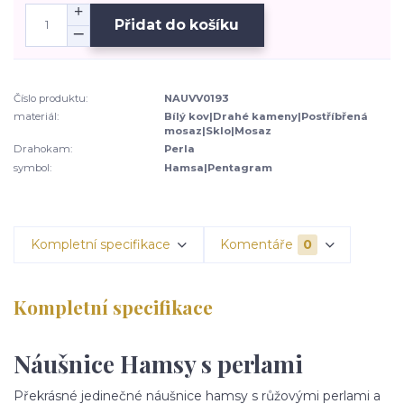
Přidat do košíku
Číslo produktu:
NAUVV0193
materiál:
Bílý kov|Drahé kameny|Postříbřená
mosaz|Sklo|Mosaz
Drahokam:
Perla
symbol:
Hamsa|Pentagram
Kompletní specifikace
Komentáře
0
Kompletní specifikace
Náušnice Hamsy s perlami
Překrásné jedinečné náušnice hamsy s růžovými perlami a