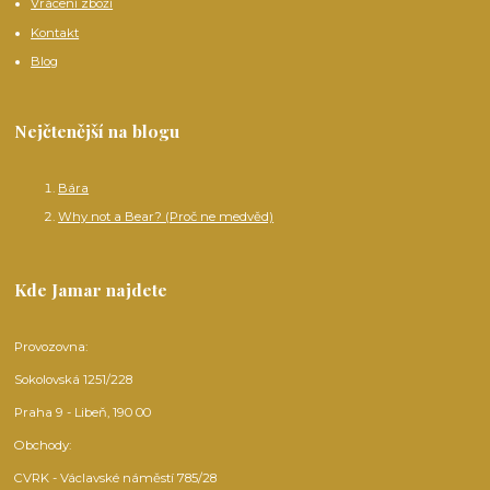
Vrácení zboží
Kontakt
Blog
Nejčtenější na blogu
Bára
Why not a Bear? (Proč ne medvěd)
Kde Jamar najdete
Provozovna:
Sokolovská 1251/228
Praha 9 - Libeň, 190 00
Obchody:
CVRK - Václavské náměstí 785/28