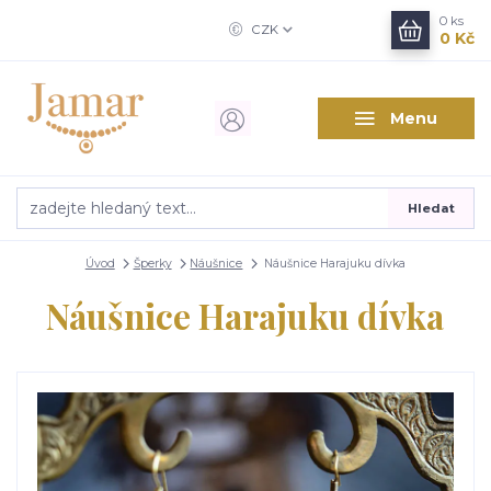
0
ks
CZK
0 Kč
Menu
Hledat
Úvod
Šperky
Náušnice
Náušnice Harajuku dívka
Náušnice Harajuku dívka