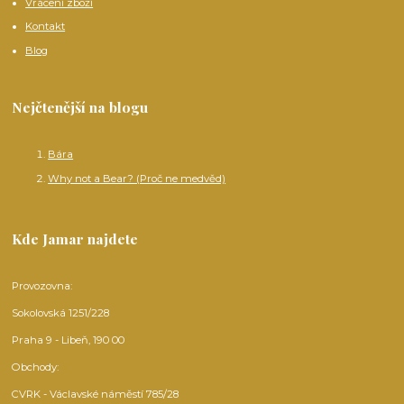
Vrácení zboží
Kontakt
Blog
Nejčtenější na blogu
Bára
Why not a Bear? (Proč ne medvěd)
Kde Jamar najdete
Provozovna:
Sokolovská 1251/228
Praha 9 - Libeň, 190 00
Obchody:
CVRK - Václavské náměstí 785/28