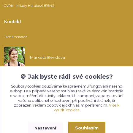
CVRK - Milady Horákové 815/42
Kontakt
Jamarshop.cz
Markéta Bendová
🍪 Jak byste rádi své cookies?
info@jamarshop.cz
Soubory cookies používáme ke správnému fungování našeho
e-shopu a v případě vašeho souhlasu také ke sledování statistik
o webu, měření efektivity reklamních kampaní, zapamatování
vašeho oblíbeného nastavení při používání stránek, či
zobrazení reklam odpovídajících vašim preferencím.
Více k
využití cookies
Upravit sběr cookies.
Souhlasím
Nastavení