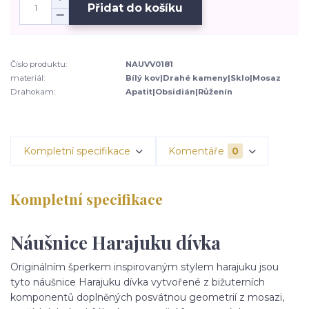
Přidat do košíku
Číslo produktu:
NAUVV0181
materiál:
Bílý kov|Drahé kameny|Sklo|Mosaz
Drahokam:
Apatit|Obsidián|Růženín
Kompletní specifikace
Komentáře
0
Kompletní specifikace
Náušnice Harajuku dívka
Originálním šperkem inspirovaným stylem harajuku jsou
tyto náušnice Harajuku dívka vytvořené z bižuterních
komponentů doplněných posvátnou geometrií z mosazi,