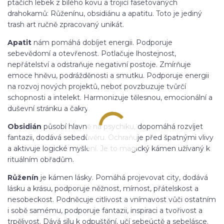
ptačích lebek z bílého kovu a trojicí fasetovaných
drahokamů: Růženínu, obsidiánu a apatitu. Toto je jediný
trash art ručně zpracovaný unikát.
Apatit
nám pomáhá dobíjet energii. Podporuje
sebevědomí a otevřenost. Potlačuje lhostejnost,
nepřátelství a odstraňuje negativní postoje. Zmírňuje
emoce hněvu, podrážděnosti a smutku. Podporuje energii
na rozvoj nových projektů, neboť povzbuzuje tvůrčí
schopnosti a intelekt. Harmonizuje tělesnou, emocionální a
duševní stránku a čakry.
Obsidián
působí hlavně na psychiku, dopomáhá rozvíjet
fantazii, dodává sebedůvěru. Ochraňuje před špatnými vlivy
a aktivuje logické myšlení. Je to magický kámen užívaný k
rituálním obřadům.
Růženín
je kámen lásky. Pomáhá projevovat city, dodává
lásku a krásu, podporuje něžnost, mírnost, přátelskost a
nesobeckost. Podněcuje citlivost a vnímavost vůči ostatním
i sobě samému, podporuje fantazii, inspiraci a tvořivost a
trpělivost. Dává sílu k odpuštění, učí sebeúctě a sebelásce.