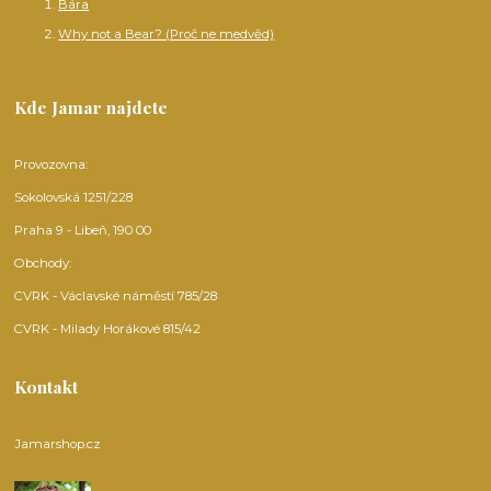
Bára
Why not a Bear? (Proč ne medvěd)
Kde Jamar najdete
Provozovna:
Sokolovská 1251/228
Praha 9 - Libeň, 190 00
Obchody:
CVRK - Václavské náměstí 785/28
CVRK - Milady Horákové 815/42
Kontakt
Jamarshop.cz