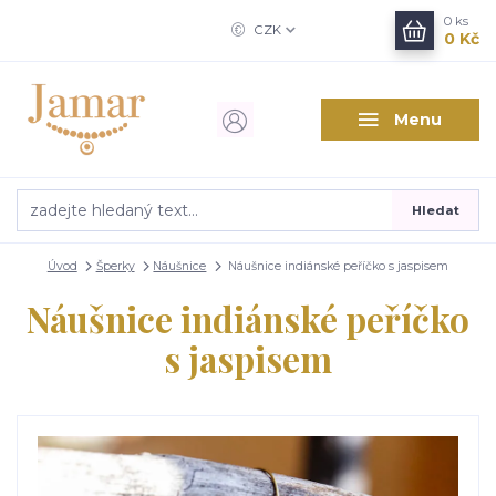
0
ks
CZK
0 Kč
Menu
Hledat
Úvod
Šperky
Náušnice
Náušnice indiánské peříčko s jaspisem
Náušnice indiánské peříčko
s jaspisem