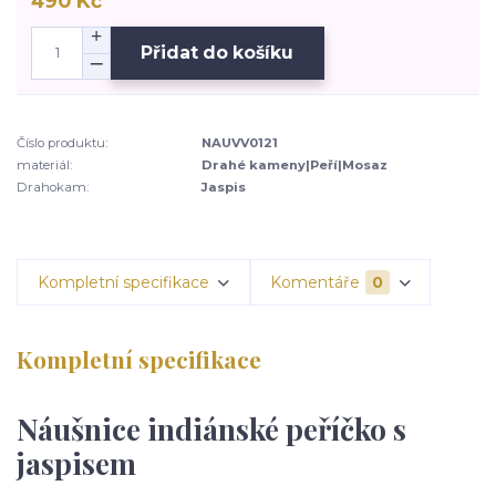
490 Kč
Přidat do košíku
Číslo produktu:
NAUVV0121
materiál:
Drahé kameny|Peří|Mosaz
Drahokam:
Jaspis
Kompletní specifikace
Komentáře
0
Kompletní specifikace
Náušnice indiánské peříčko s
jaspisem