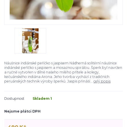
Náušnice indiánské peříčko s jaspisem Nádherná solitérní náušnice
indiánské peříčko s jaspisem a mosaznou spirálou. Šperk byl navržen
a ručně vytvořen v dílně našeho milého přítele a kolegy,
kečuánského indiána Arona. Jeho tvorba vychází z tradičních
peruánských technik výroby šperků. Jaspis přináší...
celý popis
Dostupnost
Skladem 1
Nejsme plátci DPH