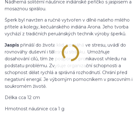
Nádherná solitérní náušnice indiánské peříčko s jaspisem a
mosaznou spirálou.
Šperk byl navržen a ručně vytvořen v dílně našeho milého
přítele a kolegy, kečuánského indiána Arona. Jeho tvorba
vychází z tradičních peruánských technik výroby šperků.
Jaspis
přináší do života klid, pomáhá ve stresu, uvádí do
rovnováhy duševní i tělesnou stránku. Umožňuje
dosahování cílů, tím že podporuje pronikavost vhledu na
podstatu problému. Zvyšuje organizační schopnosti a
schopnost dělat rychlá a správná rozhodnutí. Chrání před
negativní energií. Je výborným pomocníkem v pracovním i
soukromém životě.
Délka cca 12 cm
Hmotnost náušnice cca 1 g