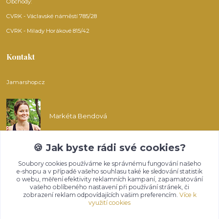
Obchody:
CVRK - Václavské náměstí 785/28
CVRK - Milady Horákové 815/42
Kontakt
Jamarshop.cz
Markéta Bendová
🍪 Jak byste rádi své cookies?
info@jamarshop.cz
Soubory cookies používáme ke správnému fungování našeho
e-shopu a v případě vašeho souhlasu také ke sledování statistik
o webu, měření efektivity reklamních kampaní, zapamatování
vašeho oblíbeného nastavení při používání stránek, či
zobrazení reklam odpovídajících vašim preferencím.
Více k
využití cookies