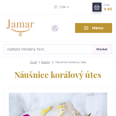
0
ks
CZK
0 Kč
Menu
Hledat
Úvod
Šperky
Náušnice korálový útes
Náušnice korálový útes