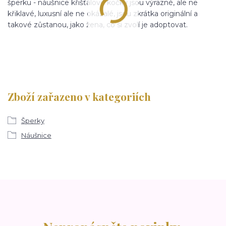
šperku - náušnice křišťálové kočky jsou výrazné, ale ne
křiklavé, luxusní ale ne okázalé, jsou zkrátka originální a
takové zůstanou, jako žena, co si zvolí je adoptovat.
Zboží zařazeno v kategoriích
Šperky
Náušnice