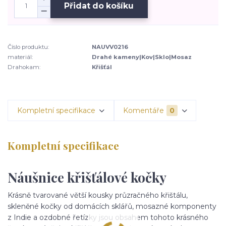
Přidat do košíku
Číslo produktu:
NAUVV0216
materiál:
Drahé kameny|Kov|Sklo|Mosaz
Drahokam:
Křišťál
Kompletní specifikace
Komentáře
0
Kompletní specifikace
Náušnice křišťálové kočky
Krásně tvarované větší kousky průzračného křištálu,
skleněné kočky od domácích sklářů, mosazné komponenty
z Indie a ozdobné řetízky jsou obsahem tohoto krásného