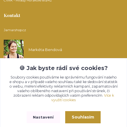
CVRK - Milady Horákové 815/42
Kontakt
Jamarshop.cz
Markéta Bendová
🍪 Jak byste rádi své cookies?
info@jamarshop.cz
Soubory cookies používáme ke správnému fungování našeho
e-shopu a v případě vašeho souhlasu také ke sledování statistik
o webu, měření efektivity reklamních kampaní, zapamatování
vašeho oblíbeného nastavení při používání stránek, či
zobrazení reklam odpovídajících vašim preferencím.
Více k
využití cookies
Upravit sběr cookies.
Souhlasím
Nastavení