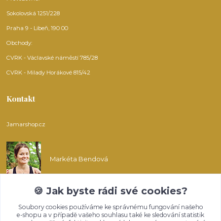
Sokolovská 1251/228
Praha 9 - Libeň, 190 00
Obchody:
CVRK - Václavské náměstí 785/28
CVRK - Milady Horákové 815/42
Kontakt
Jamarshop.cz
Markéta Bendová
🍪 Jak byste rádi své cookies?
info@jamarshop.cz
Soubory cookies používáme ke správnému fungování našeho
e-shopu a v případě vašeho souhlasu také ke sledování statistik