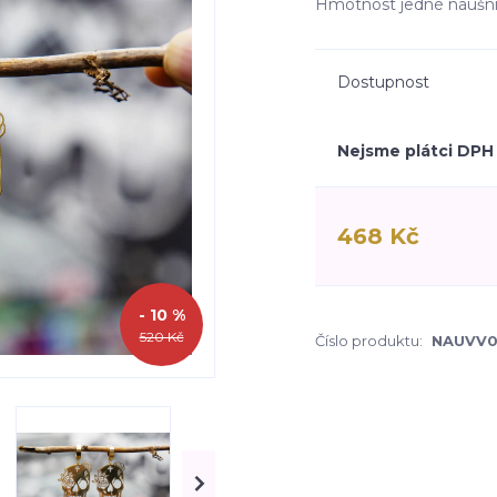
Hmotnost jedné náuš
Dostupnost
Nejsme plátci DPH
468 Kč
- 10 %
520 Kč
Číslo produktu:
NAUVV0