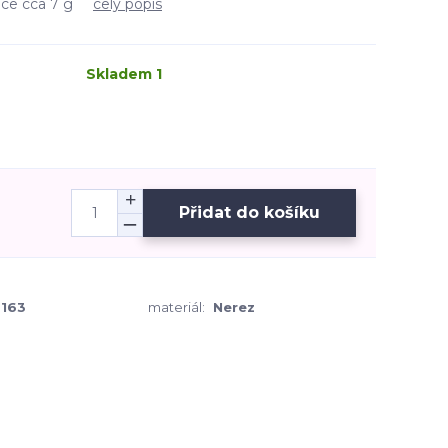
nice cca 7 g
celý popis
Skladem 1
Přidat do košíku
163
materiál:
Nerez