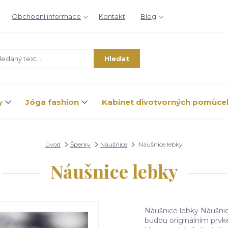
Obchodní informace
Kontakt
Blog
Hledat
y
Jóga fashion
Kabinet divotvorných pomůce
Úvod
Šperky
Náušnice
Náušnice lebky
Náušnice lebky
Náušnice lebky Náušnic
budou originálním prvk