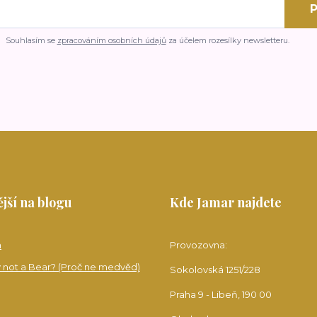
P
Souhlasím se
zpracováním osobních údajů
za účelem rozesílky newsletteru.
jší na blogu
Kde Jamar najdete
a
Provozovna:
 not a Bear? (Proč ne medvěd)
Sokolovská 1251/228
Praha 9 - Libeň, 190 00