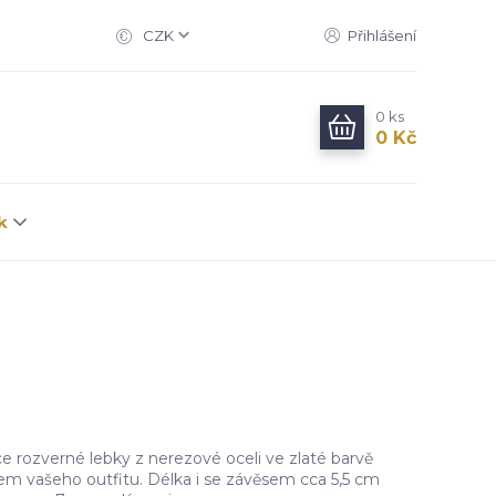
CZK
Přihlášení
0
ks
0 Kč
k
e rozverné lebky z nerezové oceli ve zlaté barvě
em vašeho outfitu. Délka i se závěsem cca 5,5 cm