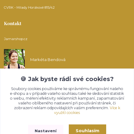
CVRK - Milady Horákové 815/42
Kontakt
Jamarshop.cz
Markéta Bendová
🍪 Jak byste rádi své cookies?
info@jamarshop.cz
Soubory cookies používáme ke správnému fungování našeho
e-shopu a v případě vašeho souhlasu také ke sledování statistik
o webu, měření efektivity reklamních kampaní, zapamatování
vašeho oblíbeného nastavení při používání stránek, či
zobrazení reklam odpovídajících vašim preferencím.
Více k
využití cookies
Upravit sběr cookies.
Souhlasím
Nastavení