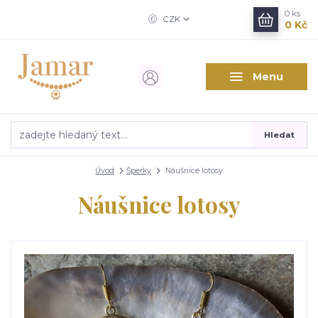
0
ks
CZK
0 Kč
Menu
Hledat
Úvod
Šperky
Náušnice lotosy
Náušnice lotosy