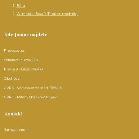
Bára
Why not a Bear? (Proč ne medvěd)
Kde Jamar najdete
Provozovna:
Sokolovská 1251/228
Praha 9 - Libeň, 190 00
Obchody:
CVRK - Václavské náměstí 785/28
CVRK - Milady Horákové 815/42
Kontakt
Jamarshop.cz