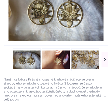
Náušnice lotosy Krásné mosazné kruhové náušnice ve tvaru
starobylého symbolu lotosového květu. S lotosem se často
setkáváme v prastarých kulturách různých národů. Je symbolem
znovuzrození, krásy, života, štěstí, čistoty a duchovnosti, jednoty
mikro a makrokosmu, symbolem rovnováhy mužského a ženskéh...
celý popis