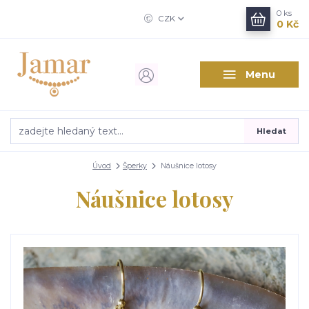
0
ks
CZK
0 Kč
Menu
Hledat
Úvod
Šperky
Náušnice lotosy
Náušnice lotosy