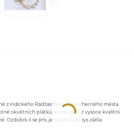
zené z indického Rádžasthánu, z nádherného města
né okvětních plátků lotosu jsou z vysoce kvalitní
Ozdobíš-li se jimi, je to jako kdybys zářila