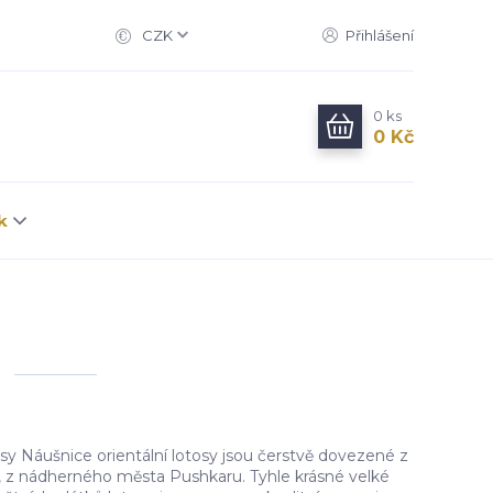
CZK
Přihlášení
0
ks
0 Kč
k
osy Náušnice orientální lotosy jsou čerstvě dovezené z
 z nádherného města Pushkaru. Tyhle krásné velké