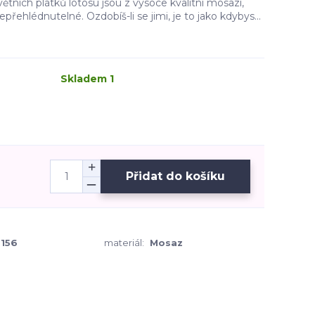
tních plátků lotosu jsou z vysoce kvalitní mosazi,
přehlédnutelné. Ozdobíš-li se jimi, je to jako kdybys...
Skladem 1
Přidat do košíku
156
materiál:
Mosaz