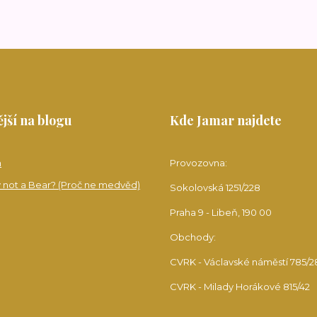
jší na blogu
Kde Jamar najdete
a
Provozovna:
 not a Bear? (Proč ne medvěd)
Sokolovská 1251/228
Praha 9 - Libeň, 190 00
Obchody:
CVRK - Václavské náměstí 785/2
CVRK - Milady Horákové 815/42