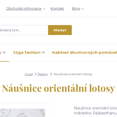
Obchodní informace
Kontakt
Blog
Hledat
y
Jóga fashion
Kabinet divotvorných pomůce
Úvod
Šperky
Náušnice orientální lotosy
Náušnice orientální lotosy
Náušnice orientální lot
indického Rádžasthánu,