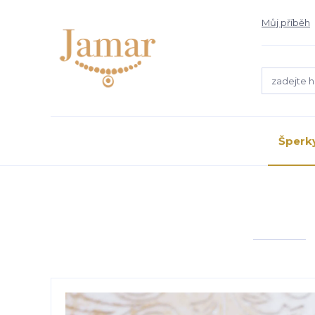
Můj příběh
Šperk