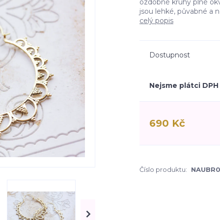
ozdobné kruhy plné okvě
jsou lehké, půvabné a ne
celý popis
Dostupnost
Nejsme plátci DPH
690 Kč
Číslo produktu:
NAUBR0