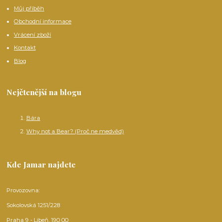
Můj příběh
Obchodní informace
Vrácení zboží
Kontakt
Blog
Nejčtenější na blogu
Bára
Why not a Bear? (Proč ne medvěd)
Kde Jamar najdete
Provozovna:
Sokolovská 1251/228
Praha 9 - Libeň, 190 00