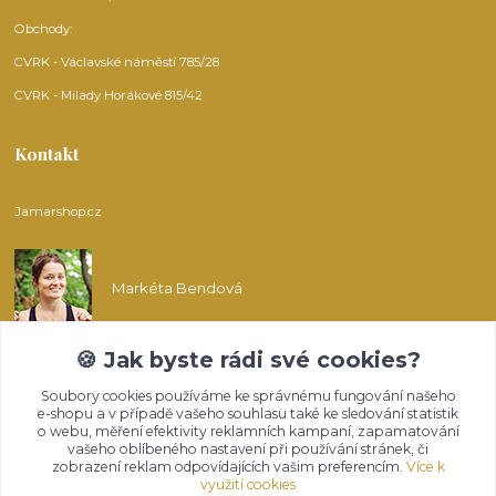
Obchody:
CVRK - Václavské náměstí 785/28
CVRK - Milady Horákové 815/42
Kontakt
Jamarshop.cz
Markéta Bendová
🍪 Jak byste rádi své cookies?
info@jamarshop.cz
Soubory cookies používáme ke správnému fungování našeho
e-shopu a v případě vašeho souhlasu také ke sledování statistik
o webu, měření efektivity reklamních kampaní, zapamatování
vašeho oblíbeného nastavení při používání stránek, či
zobrazení reklam odpovídajících vašim preferencím.
Více k
využití cookies