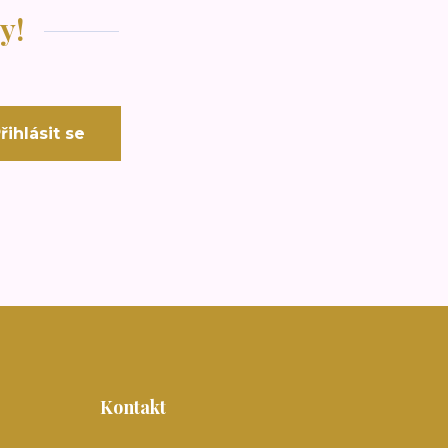
y!
řihlásit se
Kontakt