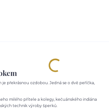
 okem
m je překrásnou ozdobou. Jedná se o dvě peříčka,
šeho milého přítele a kolegy, kečuánského indiána
nských technik výroby šperků.