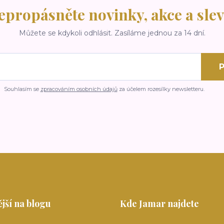
epropásněte novinky, akce a slev
Můžete se kdykoli odhlásit. Zasíláme jednou za 14 dní.
P
Souhlasím se
zpracováním osobních údajů
za účelem rozesílky newsletteru.
jší na blogu
Kde Jamar najdete