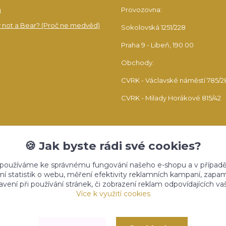
a
Provozovna:
 not a Bear? (Proč ne medvěd)
Sokolovská 1251/228
Praha 9 - Libeň, 190 00
Obchody:
CVRK - Václavské náměstí 785/2
CVRK - Milady Horákové 815/42
🍪 Jak byste rádi své cookies?
 používáme ke správnému fungování našeho e-shopu a v případě
ní statistik o webu, měření efektivity reklamních kampaní, zap
vení při používání stránek, či zobrazení reklam odpovídajících v
Upravit sběr cookies.
Více k využití cookies