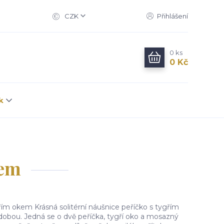
CZK
Přihlášení
0
ks
0 Kč
k
kem
řím okem Krásná solitérní náušnice peříčko s tygřím
obou. Jedná se o dvě peříčka, tygří oko a mosazný