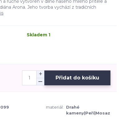
n a ručně vytvořen v dílně našeho milého přítele a
iána Arona. Jeho tvorba vychází z tradičních
is
Skladem 1
Přidat do košíku
099
materiál:
Drahé
kameny|Peří|Mosaz