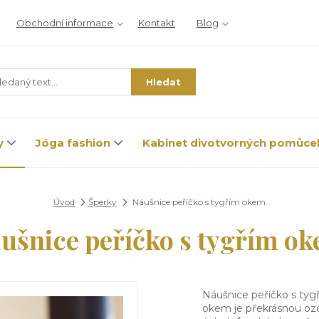
Obchodní informace
Kontakt
Blog
Hledat
y
Jóga fashion
Kabinet divotvorných pomůce
Úvod
Šperky
Náušnice peříčko s tygřím okem
ušnice peříčko s tygřím o
Náušnice peříčko s tyg
okem je překrásnou ozd