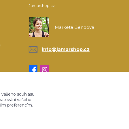
Jamarshop.cz
Markéta Bendová
8
info@jamarshop.cz
 vašeho souhlasu
amatování vašeho
ašim preferencím.