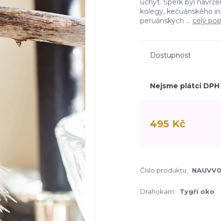
úchyt. Šperk byl navrže
kolegy, kečuánského ind
peruánských ...
celý pop
Dostupnost
Nejsme plátci DPH
495 Kč
Číslo produktu:
NAUVV0
Drahokam:
Tygří oko