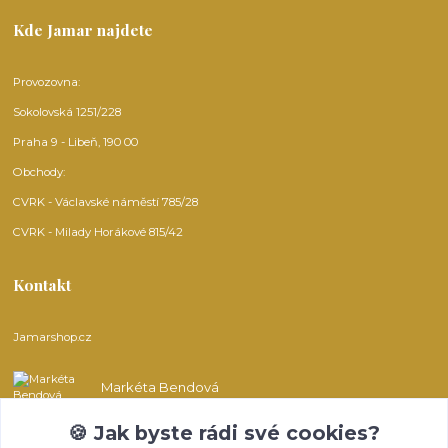
Kde Jamar najdete
Provozovna:
Sokolovská 1251/228
Praha 9 - Libeň, 190 00
Obchody:
CVRK - Václavské náměstí 785/28
CVRK - Milady Horákové 815/42
Kontakt
Jamarshop.cz
Markéta Bendová
🍪 Jak byste rádi své cookies?
info@jamarshop.cz