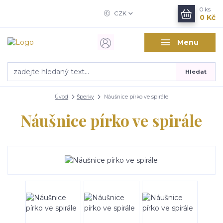
0
ks
CZK
0 Kč
Menu
Hledat
Úvod
Šperky
Náušnice pírko ve spirále
Náušnice pírko ve spirále