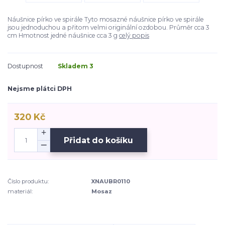
Náušnice pírko ve spirále Tyto mosazné náušnice pírko ve spirále
jsou jednoduchou a přitom velmi originální ozdobou. Průměr cca 3
cm Hmotnost jedné náušnice cca 3 g
celý popis
Dostupnost
Skladem 3
Nejsme plátci DPH
320 Kč
Přidat do košíku
Číslo produktu:
XNAUBR0110
materiál:
Mosaz