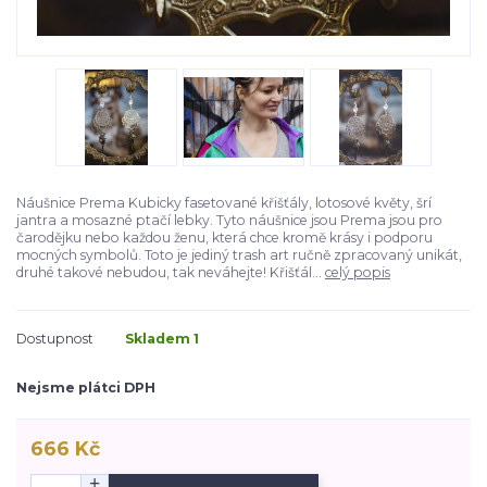
Náušnice Prema Kubicky fasetované křišťály, lotosové květy, šrí
jantra a mosazné ptačí lebky. Tyto náušnice jsou Prema jsou pro
čarodějku nebo každou ženu, která chce kromě krásy i podporu
mocných symbolů. Toto je jediný trash art ručně zpracovaný unikát,
druhé takové nebudou, tak neváhejte! Křišťál...
celý popis
Dostupnost
Skladem 1
Nejsme plátci DPH
666 Kč