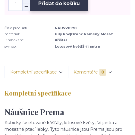
Přidat do košíku
Číslo produktu:
NAUVV0170
materiál:
Bílý kov|Drahé kameny|Mosaz
Drahokam:
Křišťál
symbol:
Lotosový květ|Šrí jantra
Kompletní specifikace
Komentáře
0
Kompletní specifikace
Náušnice Prema
Kubicky fasetované křišťály, lotosové květy, šrí jantra a
mosazné ptačí lebky. Tyto náušnice jsou Prema jsou pro