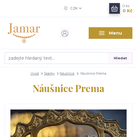
0
ks
CZK
0 Kč
Menu
Hledat
Úvod
Šperky
Náušnice
Náušnice Prema
Náušnice Prema