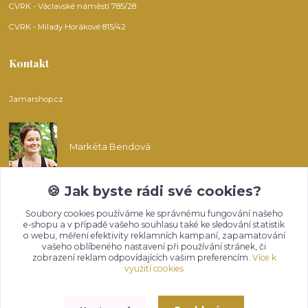
CVRK - Václavské náměstí 785/28
CVRK - Milady Horákové 815/42
Kontakt
Jamarshop.cz
Markéta Bendová
🍪 Jak byste rádi své cookies?
info@jamarshop.cz
Soubory cookies používáme ke správnému fungování našeho
e-shopu a v případě vašeho souhlasu také ke sledování statistik
o webu, měření efektivity reklamních kampaní, zapamatování
vašeho oblíbeného nastavení při používání stránek, či
zobrazení reklam odpovídajících vašim preferencím.
Více k
využití cookies
Upravit sběr cookies.