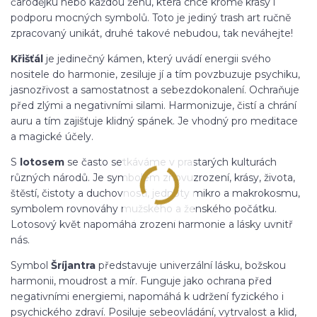
čarodějku nebo každou ženu, která chce kromě krásy i
podporu mocných symbolů. Toto je jediný trash art ručně
zpracovaný unikát, druhé takové nebudou, tak neváhejte!
Křišťál
je jedinečný kámen, který uvádí energii svého
nositele do harmonie, zesiluje jí a tím povzbuzuje psychiku,
jasnozřivost a samostatnost a sebezdokonalení. Ochraňuje
před zlými a negativními silami. Harmonizuje, čistí a chrání
auru a tím zajišťuje klidný spánek. Je vhodný pro meditace
a magické účely.
S
lotosem
se často setkáváme v prastarých kulturách
různých národů. Je symbolem znovuzrození, krásy, života,
štěstí, čistoty a duchovnosti, jednoty mikro a makrokosmu,
symbolem rovnováhy mužského a ženského počátku.
Lotosový květ napomáhá zrození harmonie a lásky uvnitř
nás.
Symbol
Šrí
jantra
představuje univerzální lásku, božskou
harmonii, moudrost a mír. Funguje jako ochrana před
negativními energiemi, napomáhá k udržení fyzického i
psychického zdraví. Posiluje sebeovládání, vytrvalost a klid,