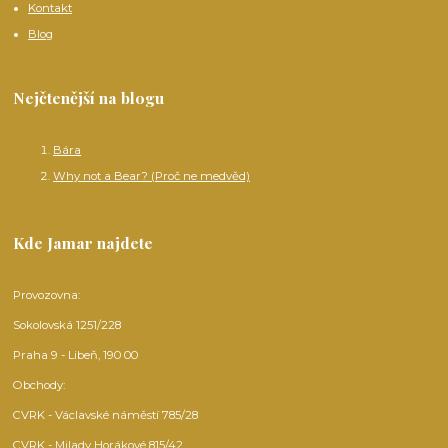
Kontakt
Blog
Nejčtenější na blogu
Bára
Why not a Bear? (Proč ne medvěd)
Kde Jamar najdete
Provozovna:
Sokolovská 1251/228
Praha 9 - Libeň, 190 00
Obchody:
CVRK - Václavské náměstí 785/28
CVRK - Milady Horákové 815/42