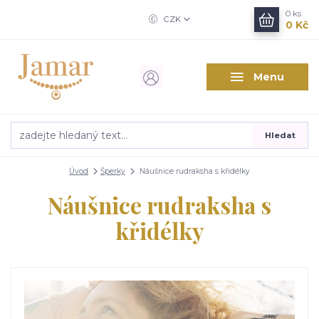
0
ks
CZK
0 Kč
Menu
Hledat
Úvod
Šperky
Náušnice rudraksha s křidélky
Náušnice rudraksha s
křidélky