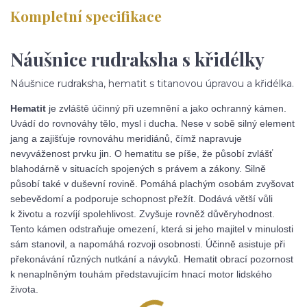
Kompletní specifikace
Náušnice rudraksha s křidélky
Náušnice rudraksha, hematit s titanovou úpravou a křidélka.
Hematit
je zvláště účinný při uzemnění a jako ochranný kámen.
Uvádí do rovnováhy tělo, mysl i ducha. Nese v sobě silný element
jang a zajišťuje rovnováhu meridiánů, čímž napravuje
nevyváženost prvku jin. O hematitu se píše, že působí zvlášť
blahodárně v situacích spojených s právem a zákony. Silně
působí také v duševní rovině. Pomáhá plachým osobám zvyšovat
sebevědomí a podporuje schopnost přežít. Dodává větší vůli
k životu a rozvíjí spolehlivost. Zvyšuje rovněž důvěryhodnost.
Tento kámen odstraňuje omezení, která si jeho majitel v minulosti
sám stanovil, a napomáhá rozvoji osobnosti. Účinně asistuje při
překonávání různých nutkání a návyků. Hematit obrací pozornost
k nenaplněným touhám představujícím hnací motor lidského
života.