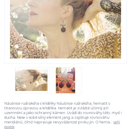
Náušnice rudraksha s křidélky Náušnice rudraksha, hematit s
titanovou úpravou a křidélka. Hematit je zvláště účinný při
uzemnění a jako ochranný kámen. Uvádí do rovnováhy tělo, mysl i
ducha. Nese v sobě silný element jang a zajišťuje rovnováhu
meridiánů, čímž napravuje nevyváženost prvku jin. O hema...
celý
popis