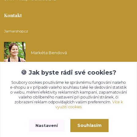
Kontakt
Jamarshop.cz
Markéta Bendová
🍪 Jak byste rádi své cookies?
info@jamarshop.cz
Soubory cookies používáme ke správnému fungování našeho
e-shopu a v případě vašeho souhlasu také ke sledování statistik
o webu, měření efektivity reklamních kampaní, zapamatování
vašeho oblíbeného nastavení při používání stránek, či
zobrazení reklam odpovídajících vašim preferencím.
Více k
využití cookies
Upravit sběr cookies.
Souhlasím
Nastavení