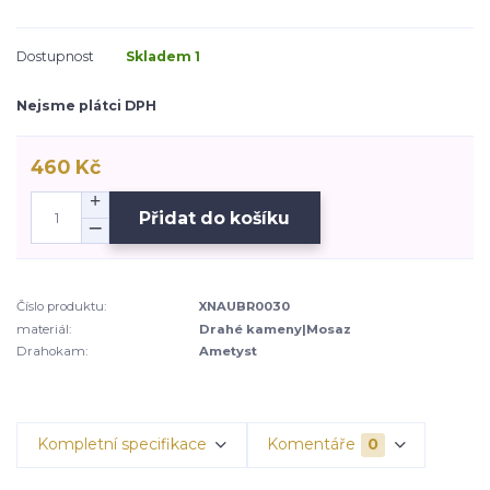
Dostupnost
Skladem 1
Nejsme plátci DPH
460 Kč
Přidat do košíku
Číslo produktu:
XNAUBR0030
materiál:
Drahé kameny|Mosaz
Drahokam:
Ametyst
Kompletní specifikace
Komentáře
0