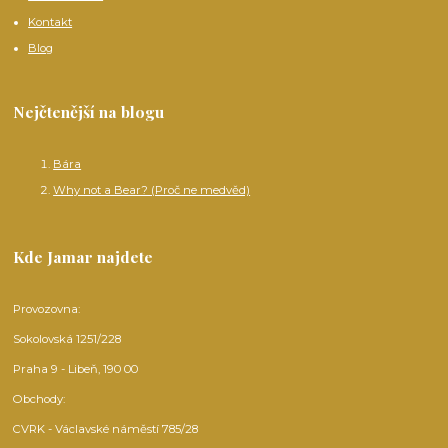
Kontakt
Blog
Nejčtenější na blogu
Bára
Why not a Bear? (Proč ne medvěd)
Kde Jamar najdete
Provozovna:
Sokolovská 1251/228
Praha 9 - Libeň, 190 00
Obchody:
CVRK - Václavské náměstí 785/28