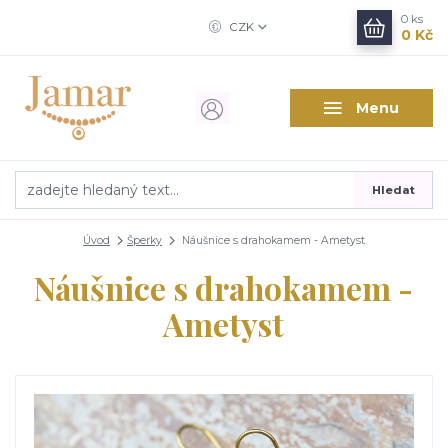
0
ks
CZK
0 Kč
Menu
Hledat
Úvod
Šperky
Náušnice s drahokamem - Ametyst
Náušnice s drahokamem -
Ametyst