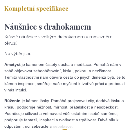
Kompletní specifikace
Náušnice s drahokamem
Krásné náušnice s velkým drahokamem v mosazném
okruží.
Na výběr jsou:
Ametyst
je kamenem čistoty ducha a meditace. Pomáhá nám v
sobě objevovat sebeobětování, lásku, pokoru a nezištnost.
Těmito vlastnostmi nám otevírá cestu do jiných dimenzí bytí. Je to
kámen inspirace, směřuje naše myšlení k tvořivé práci a probouzí
v nás intuici.
Růženín
je kámen lásky. Pomáhá projevovat city, dodává lásku a
krásu, podporuje něžnost, mírnost, přátelskost a nesobeckost.
Podněcuje citlivost a vnímavost vůči ostatním i sobě samému,
podporuje fantazii, inspiraci a tvořivost a trpělivost. Dává sílu k
odpuštění, učí sebeúctě a sebelásce.