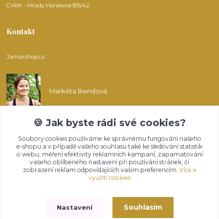
CVRK - Milady Horákové 815/42
Kontakt
Jamarshop.cz
Markéta Bendová
🍪 Jak byste rádi své cookies?
info@jamarshop.cz
Soubory cookies používáme ke správnému fungování našeho
e-shopu a v případě vašeho souhlasu také ke sledování statistik
o webu, měření efektivity reklamních kampaní, zapamatování
vašeho oblíbeného nastavení při používání stránek, či
zobrazení reklam odpovídajících vašim preferencím.
Více k
využití cookies
Upravit sběr cookies.
Souhlasím
Nastavení