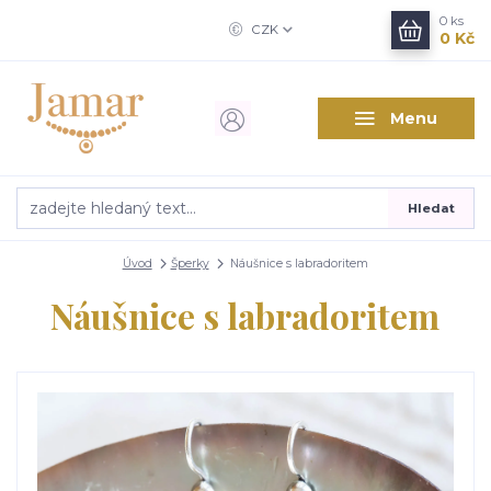
0
ks
CZK
0 Kč
Menu
Hledat
Úvod
Šperky
Náušnice s labradoritem
Náušnice s labradoritem