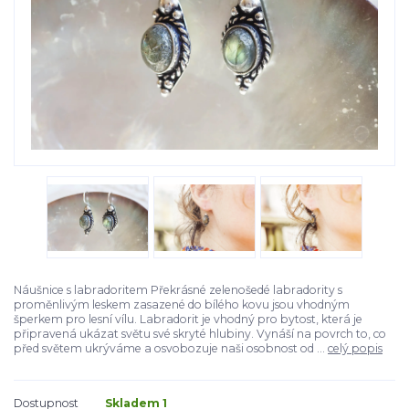
Náušnice s labradoritem Překrásné zelenošedé labradority s
proměnlivým leskem zasazené do bílého kovu jsou vhodným
šperkem pro lesní vílu. Labradorit je vhodný pro bytost, která je
připravená ukázat světu své skryté hlubiny. Vynáší na povrch to, co
před světem ukrýváme a osvobozuje naši osobnost od ...
celý popis
Dostupnost
Skladem 1