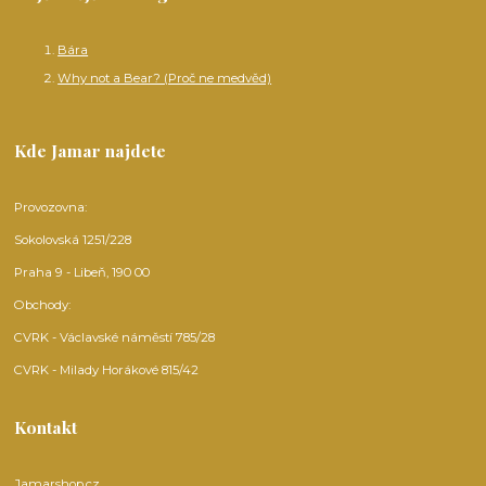
Bára
Why not a Bear? (Proč ne medvěd)
Kde Jamar najdete
Provozovna:
Sokolovská 1251/228
Praha 9 - Libeň, 190 00
Obchody:
CVRK - Václavské náměstí 785/28
CVRK - Milady Horákové 815/42
Kontakt
Jamarshop.cz